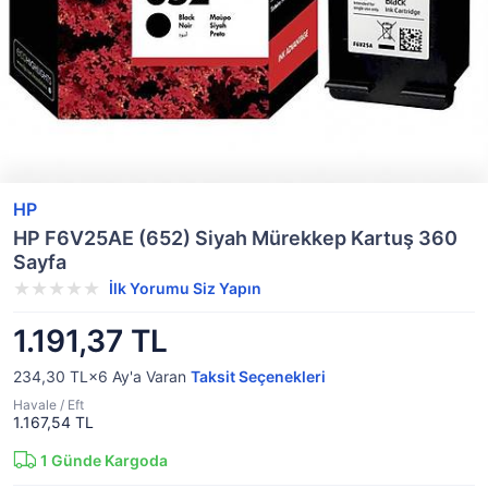
HP
HP F6V25AE (652) Siyah Mürekkep Kartuş 360
Sayfa
İlk Yorumu Siz Yapın
1.191,37 TL
234,30 TL×6
Ay'a Varan
Taksit Seçenekleri
Havale / Eft
1.167,54 TL
1
Günde Kargoda