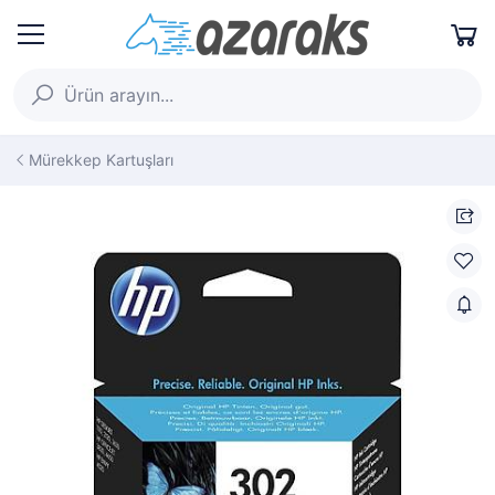
Mürekkep Kartuşları