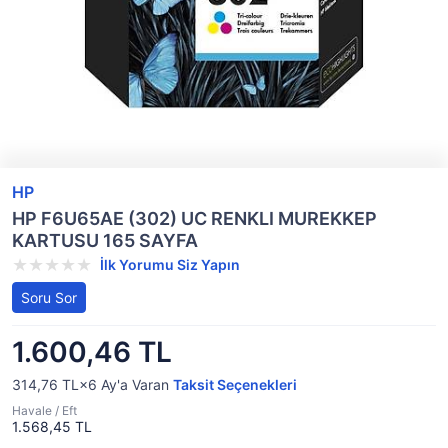
HP
HP F6U65AE (302) UC RENKLI MUREKKEP
KARTUSU 165 SAYFA
İlk Yorumu Siz Yapın
Soru Sor
1.600,46 TL
314,76 TL×6
Ay'a Varan
Taksit Seçenekleri
Havale / Eft
1.568,45 TL