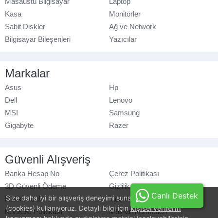
Masaüstü Bilgisayar
Laptop
Kasa
Monitörler
Sabit Diskler
Ağ ve Network
Bilgisayar Bileşenleri
Yazıcılar
Markalar
Asus
Hp
Dell
Lenovo
MSI
Samsung
Gigabyte
Razer
Güvenli Alışveriş
Banka Hesap No
Çerez Politikası
3D Güvenli Ödeme
Gizlilik Politikası
Canlı Destek
Size daha iyi bir alışveriş deneyimi sunabilmek için, çerezler
Hakkımızda
İade ve Değişim
(cookies) kullanıyoruz. Detaylı bilgi için
kişisel verilerin
K.V.K.K. Politikası
Müşteri Hizmetleri