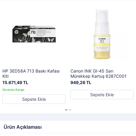
HP 3ED58A 713 Baskı Kafası
Canon INK GI-45 Sarı
Kiti
Mürekkep Kartuş 6287C001
15.671,49 TL
949,26 TL
Sepete Ekle
Sepete Ekle
Ürün Açıklaması