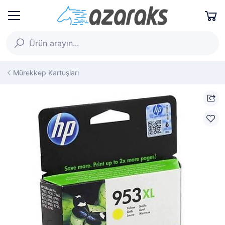
Mürekkep Kartuşları