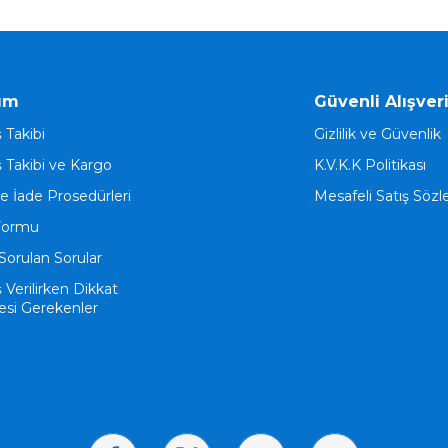
ım
Güvenli Alışver
ş Takibi
Gizlilik ve Güvenlik
ş Takibi ve Kargo
K.V.K.K Politikası
ve İade Prosedürleri
Mesafeli Satış Söz
Formu
Sorulan Sorular
ş Verilirken Dikkat
esi Gerekenler