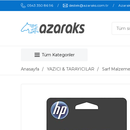
0543 350 86 96
destek@azaraks.com.tr
Azara
Tüm Kategoriler
Anasayfa
YAZICI & TARAYICILAR
Sarf Malzeme