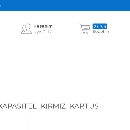
im
Hesabım
0 ürün
Üye Girişi
Sepetim
KAPASITELI KIRMIZI KARTUS