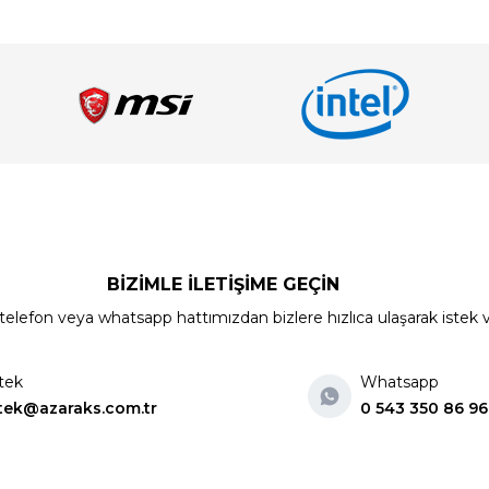
BİZİMLE İLETİŞİME GEÇİN
elefon veya whatsapp hattımızdan bizlere hızlıca ulaşarak istek ve ön
tek
Whatsapp
tek@azaraks.com.tr
0 543 350 86 96