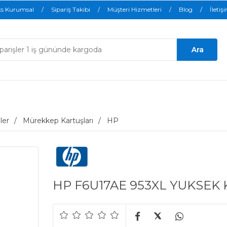
ks Kurumsal
Sipariş Takibi
Müşteri Hizmetleri
Blog
İletiş
ler
Mürekkep Kartuşları
HP
HP F6U17AE 953XL YUKSEK 