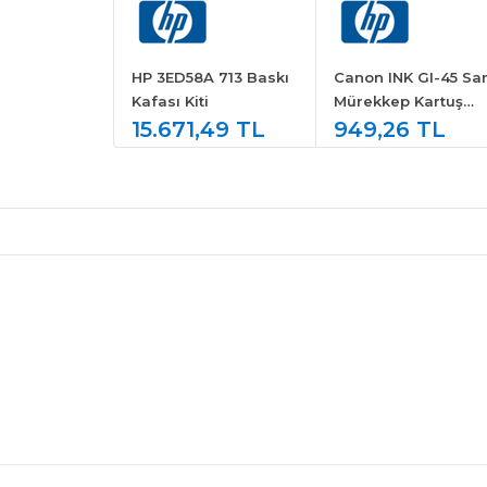
HP 3ED58A 713 Baskı
Canon INK GI-45 Sar
Kafası Kiti
Mürekkep Kartuş
15.671,49 TL
6287C001
949,26 TL