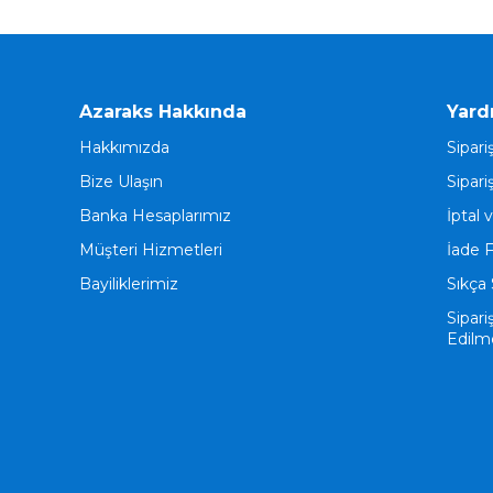
Azaraks Hakkında
Yard
Hakkımızda
Sipari
Bize Ulaşın
Sipari
Banka Hesaplarımız
İptal 
Müşteri Hizmetleri
İade 
Bayiliklerimiz
Sıkça 
Sipari
Edilm