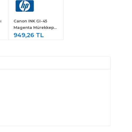
ı
Canon INK GI-45
Magenta Mürekkep
Kartuş 6286C001
949,26 TL