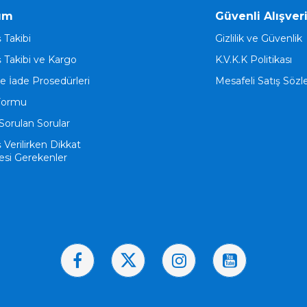
ım
Güvenli Alışver
ş Takibi
Gizlilik ve Güvenlik
ş Takibi ve Kargo
K.V.K.K Politikası
ve İade Prosedürleri
Mesafeli Satış Söz
Formu
Sorulan Sorular
ş Verilirken Dikkat
esi Gerekenler