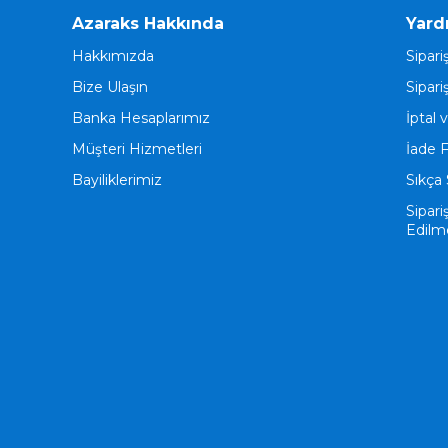
Azaraks Hakkında
Yard
Hakkımızda
Sipari
Bize Ulaşın
Sipari
Banka Hesaplarımız
İptal 
Müşteri Hizmetleri
İade 
Bayiliklerimiz
Sıkça 
Sipari
Edilm