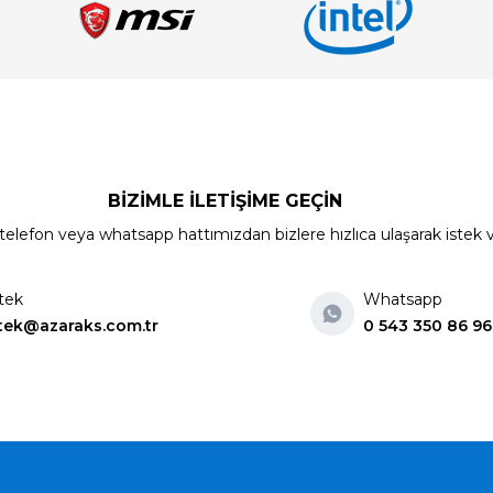
BİZİMLE İLETİŞİME GEÇİN
elefon veya whatsapp hattımızdan bizlere hızlıca ulaşarak istek ve ön
tek
Whatsapp
tek@azaraks.com.tr
0 543 350 86 96