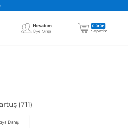
im
Hesabım
0 ürün
Üye Girişi
Sepetim
tuş (711)
cıya Danış