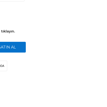
n
tıklayın.