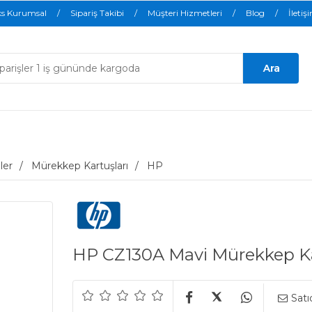
ks Kurumsal
Sipariş Takibi
Müşteri Hizmetleri
Blog
İletiş
ler
Mürekkep Kartuşları
HP
HP CZ130A Mavi Mürekkep Kar
Satı