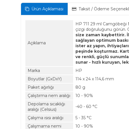
Ürün Açıklaması
Taksit / Ödeme Seçenekl
HP 711 29 ml Camgöbeği Mür
çizgi doğruluğunu görün. Or
size zaman kaybettirir. İ
sağlayan optimum baskı s
Açıklama
ister az yapın, ihtiyaçla
peşinde koşturmaz. Kartu
ve renkli, güçlü sunumlar
sunar - hızlı kuruyan, le
Marka
HP
Boyutlar (GxDxY)
114 x 24 x 114,6 mm
Paket ağırlığı
80 g
Çalıştırma nem aralığı
10 - 90%
Depolama sıcaklığı
-40 - 60 °C
aralığı (Celsius)
Çalışma ısısı aralığı
5 - 35 °C
Çalışmama nemi
10 - 90%