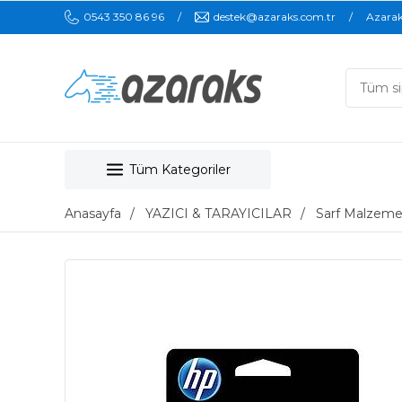
0543 350 86 96
destek@azaraks.com.tr
Azara
Tüm Kategoriler
Anasayfa
YAZICI & TARAYICILAR
Sarf Malzeme