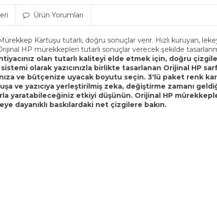
eri
Ürün Yorumları
ekkep Kartuşu tutarlı, doğru sonuçlar verir. Hızlı kuruyan, lekeye
ijinal HP mürekkepleri tutarlı sonuçlar verecek şekilde tasarlanmı
htiyacınız olan tutarlı kaliteyi elde etmek için, doğru çizgile
istemi olarak yazıcınızla birlikte tasarlanan Orijinal HP sa
rınıza ve bütçenize uyacak boyutu seçin. 3'lü paket renk kar
şa ve yazıcıya yerleştirilmiş zeka, değiştirme zamanı geldiği
la yaratabileceğiniz etkiyi düşünün. Orijinal HP mürekkepler
keye dayanıklı baskılardaki net çizgilere bakın.