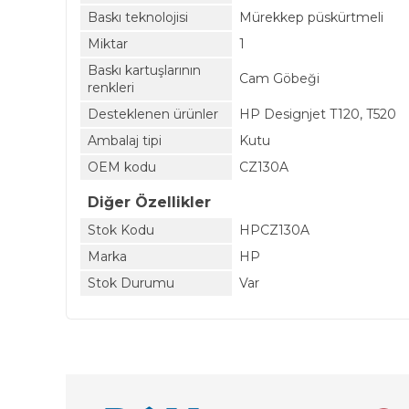
Baskı teknolojisi
Mürekkep püskürtmeli
Miktar
1
Baskı kartuşlarının
Cam Göbeği
renkleri
Desteklenen ürünler
HP Designjet T120, T520
Ambalaj tipi
Kutu
OEM kodu
CZ130A
Diğer Özellikler
Stok Kodu
HPCZ130A
Marka
HP
Stok Durumu
Var