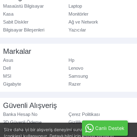
Masaüstü Bilgisayar
Laptop
Kasa
Monitörler
Sabit Diskler
Ağ ve Network
Bilgisayar Bileşenleri
Yazıcılar
Markalar
Asus
Hp
Dell
Lenovo
MSI
Samsung
Gigabyte
Razer
Güvenli Alışveriş
Banka Hesap No
Çerez Politikası
3D Güvenli Ödeme
Gizlilik Politikası
Canlı Destek
Size daha iyi bir alışveriş deneyimi sunabilmek için, çerezler
Hakkımızda
İade ve Değişim
(cookies) kullanıyoruz. Detaylı bilgi için
kişisel verilerin