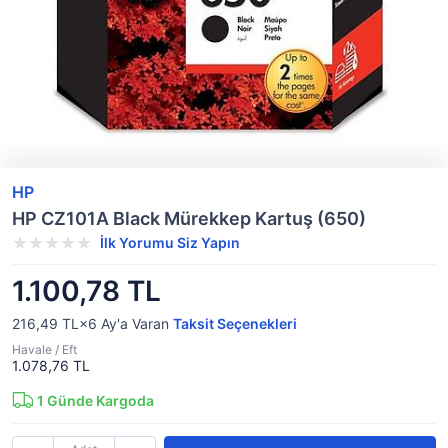
HP
HP CZ101A Black Mürekkep Kartuş (650)
İlk Yorumu Siz Yapın
1.100,78 TL
216,49 TL×6
Ay'a Varan
Taksit Seçenekleri
Havale / Eft
1.078,76 TL
1
Günde Kargoda