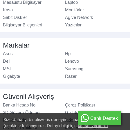
Masaüstü Bilgisayar
Laptop
Kasa
Monitörler
Sabit Diskler
Ağ ve Network
Bilgisayar Bileşenleri
Yazıcılar
Markalar
Asus
Hp
Dell
Lenovo
MSI
Samsung
Gigabyte
Razer
Güvenli Alışveriş
Banka Hesap No
Çerez Politikası
3D Güvenli Ödeme
Gizlilik Politikası
Canlı Destek
Size daha iyi bir alışveriş deneyimi sunabilmek için, çerezler
Hakkımızda
İade ve Değişim
(cookies) kullanıyoruz. Detaylı bilgi için
kişisel verilerin
K.V.K.K. Politikası
Müşteri Hizmetleri