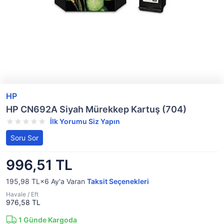
HP
HP CN692A Siyah Mürekkep Kartuş (704)
İlk Yorumu Siz Yapın
Soru Sor
996,51 TL
195,98 TL×6
Ay'a Varan
Taksit Seçenekleri
Havale / Eft
976,58 TL
1
Günde Kargoda