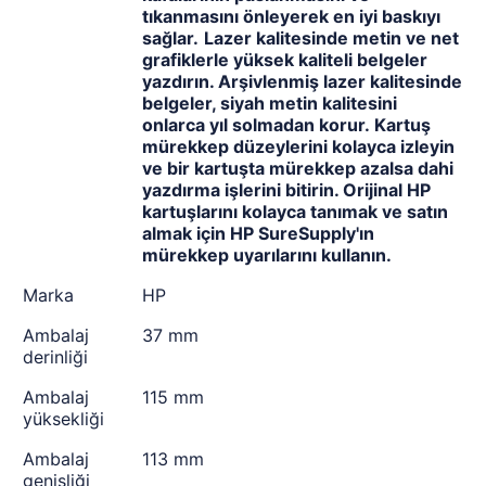
tıkanmasını önleyerek en iyi baskıyı
sağlar.
Lazer kalitesinde metin ve net
grafiklerle yüksek kaliteli belgeler
yazdırın. Arşivlenmiş lazer kalitesinde
belgeler, siyah metin kalitesini
onlarca yıl solmadan korur.
Kartuş
mürekkep düzeylerini kolayca izleyin
ve bir kartuşta mürekkep azalsa dahi
yazdırma işlerini bitirin. Orijinal HP
kartuşlarını kolayca tanımak ve satın
almak için HP SureSupply'ın
mürekkep uyarılarını kullanın.
Marka
HP
Ambalaj
37 mm
derinliği
Ambalaj
115 mm
yüksekliği
Ambalaj
113 mm
genişliği