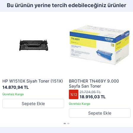
Bu ürünün yerine tercih edebileceğiniz ürünler
HP W1510X Siyah Toner (151X)
BROTHER TN469Y 9.000
Sayfa Sarı Toner
14.870,94 TL
21.724,95 TL
%12
18.916,03 TL
Sepete Ekle
Sepete Ekle