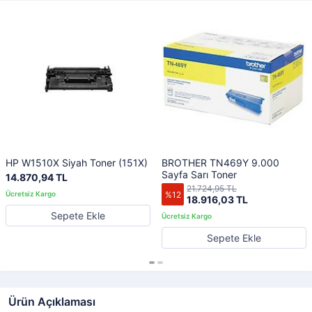
HP W1510X Siyah Toner (151X)
BROTHER TN469Y 9.000
Sayfa Sarı Toner
14.870,94 TL
21.724,95 TL
%12
18.916,03 TL
Sepete Ekle
Sepete Ekle
Ürün Açıklaması