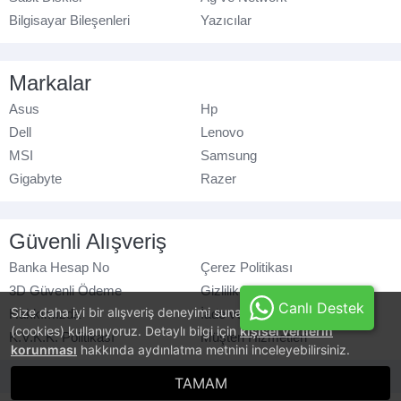
Bilgisayar Bileşenleri
Yazıcılar
Markalar
Asus
Hp
Dell
Lenovo
MSI
Samsung
Gigabyte
Razer
Güvenli Alışveriş
Banka Hesap No
Çerez Politikası
3D Güvenli Ödeme
Gizlilik Politikası
Canlı Destek
Size daha iyi bir alışveriş deneyimi sunabilmek için, çerezler
Hakkımızda
İade ve Değişim
(cookies) kullanıyoruz. Detaylı bilgi için
kişisel verilerin
K.V.K.K. Politikası
Müşteri Hizmetleri
korunması
hakkında aydınlatma metnini inceleyebilirsiniz.
© azaraks.com.tr
- Tüm hakları saklıdır.
TAMAM