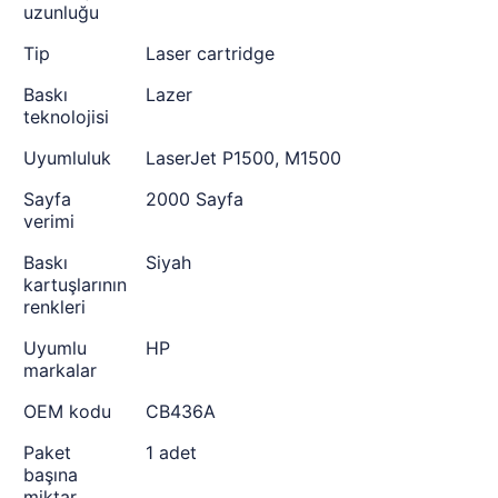
uzunluğu
Tip
Laser cartridge
Baskı
Lazer
teknolojisi
Uyumluluk
LaserJet P1500, M1500
Sayfa
2000 Sayfa
verimi
Baskı
Siyah
kartuşlarının
renkleri
Uyumlu
HP
markalar
OEM kodu
CB436A
Paket
1 adet
başına
miktar