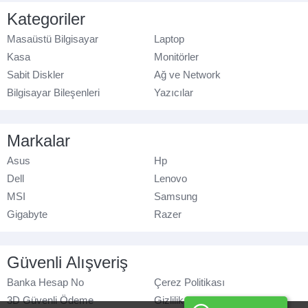
Kategoriler
Masaüstü Bilgisayar
Laptop
Kasa
Monitörler
Sabit Diskler
Ağ ve Network
Bilgisayar Bileşenleri
Yazıcılar
Markalar
Asus
Hp
Dell
Lenovo
MSI
Samsung
Gigabyte
Razer
Güvenli Alışveriş
Banka Hesap No
Çerez Politikası
3D Güvenli Ödeme
Gizlilik Politikası