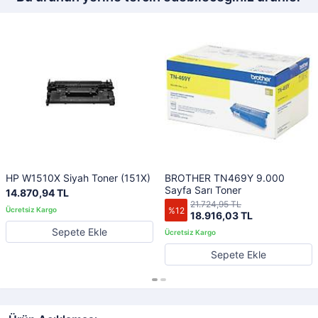
HP W1510X Siyah Toner (151X)
BROTHER TN469Y 9.000
Sayfa Sarı Toner
14.870,94 TL
21.724,95 TL
%12
18.916,03 TL
Sepete Ekle
Sepete Ekle