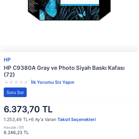
HP
HP C9380A Gray ve Photo Siyah Baskı Kafası
(72)
İlk Yorumu Siz Yapın
Soru Sor
6.373,70 TL
1.253,49 TL×6
Ay'a Varan
Taksit Seçenekleri
Havale / Eft
6.246,23 TL