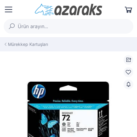
Mürekkep Kartuşları