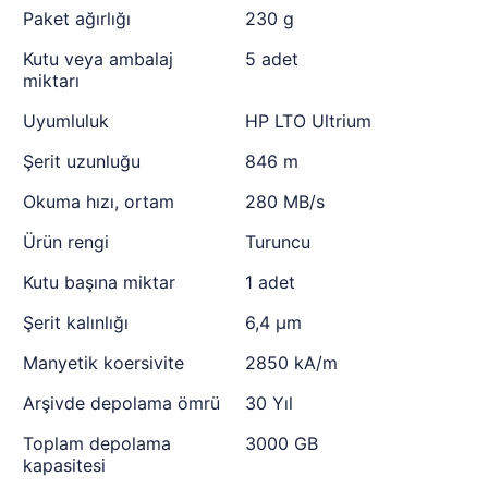
Paket ağırlığı
230 g
Kutu veya ambalaj
5 adet
miktarı
Uyumluluk
HP LTO Ultrium
Şerit uzunluğu
846 m
Okuma hızı, ortam
280 MB/s
Ürün rengi
Turuncu
Kutu başına miktar
1 adet
Şerit kalınlığı
6,4 µm
Manyetik koersivite
2850 kA/m
Arşivde depolama ömrü
30 Yıl
Toplam depolama
3000 GB
kapasitesi