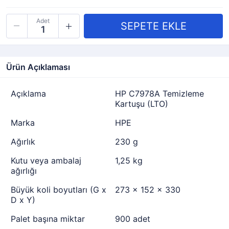
Adet
Ürün Açıklaması
Açıklama
HP C7978A Temizleme
Kartuşu (LTO)
Marka
HPE
Ağırlık
230 g
Kutu veya ambalaj
1,25 kg
ağırlığı
Büyük koli boyutları (G x
273 x 152 x 330
D x Y)
Palet başına miktar
900 adet