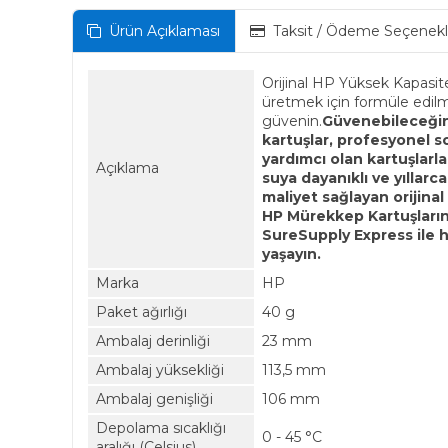
Ürün Açıklaması
Taksit / Ödeme Seçenekl
Orijinal HP Yüksek Kapasite
üretmek için formüle edilmi
güvenin.
Güvenebileceğini
kartuşlar, profesyonel so
yardımcı olan kartuşlarla
Açıklama
suya dayanıklı ve yıllarc
maliyet sağlayan orijina
HP Mürekkep Kartuşlarınız
SureSupply Express ile hı
yaşayın.
Marka
HP
Paket ağırlığı
40 g
Ambalaj derinliği
23 mm
Ambalaj yüksekliği
113,5 mm
Ambalaj genişliği
106 mm
Depolama sıcaklığı
0 - 45 °C
aralığı (Celsius)