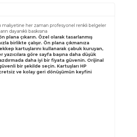
şı maliyetine her zaman profesyonel renkli belgeler
arın dayanıklı baskısına
ön plana çıkarın. Özel olarak tasarlanmış
la birlikte çalışır.
Ön plana çıkmanıza
ürekkep kartuşlarını kullanarak çabuk kuruyan,
er yazıcılara göre sayfa başına daha düşük
yazdırmada daha iyi bir fiyata güvenin.
Orijinal
üvenli bir şekilde seçin. Kartuşları HP
 ücretsiz ve kolay geri dönüşümün keyfini