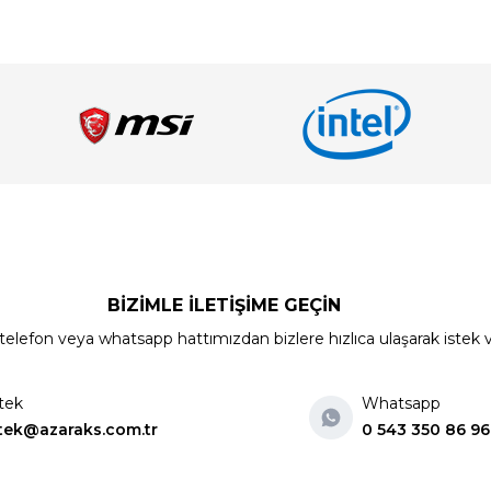
BİZİMLE İLETİŞİME GEÇİN
elefon veya whatsapp hattımızdan bizlere hızlıca ulaşarak istek ve ön
tek
Whatsapp
tek@azaraks.com.tr
0 543 350 86 96