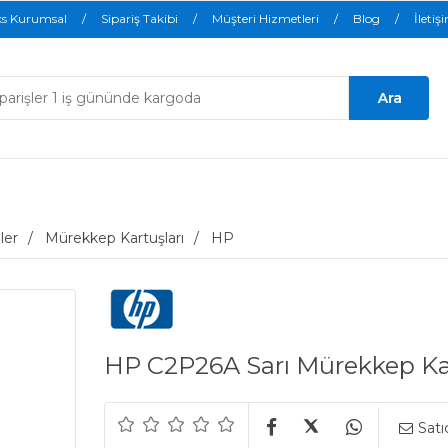
ks Kurumsal
Sipariş Takibi
Müşteri Hizmetleri
Blog
İletiş
ler
Mürekkep Kartuşları
HP
HP C2P26A Sarı Mürekkep Ka
Satı