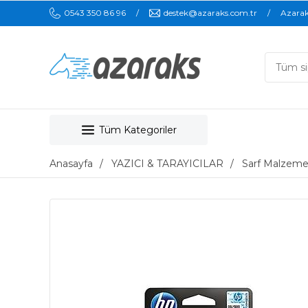
0543 350 86 96
destek@azaraks.com.tr
Azara
Tüm Kategoriler
Anasayfa
YAZICI & TARAYICILAR
Sarf Malzeme