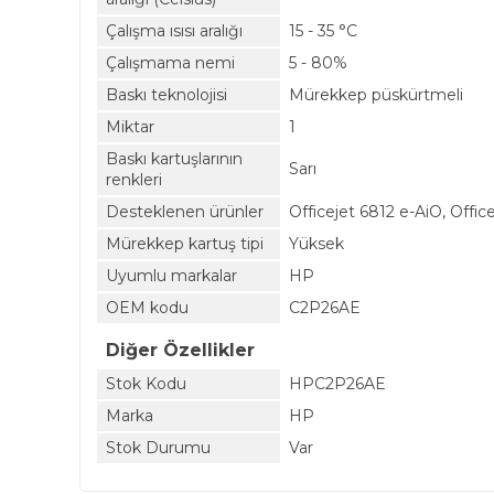
Çalışma ısısı aralığı
15 - 35 °C
Çalışmama nemi
5 - 80%
Baskı teknolojisi
Mürekkep püskürtmeli
Miktar
1
Baskı kartuşlarının
Sarı
renkleri
Desteklenen ürünler
Officejet 6812 e-AiO, Offic
Mürekkep kartuş tipi
Yüksek
Uyumlu markalar
HP
OEM kodu
C2P26AE
Diğer Özellikler
Stok Kodu
HPC2P26AE
Marka
HP
Stok Durumu
Var