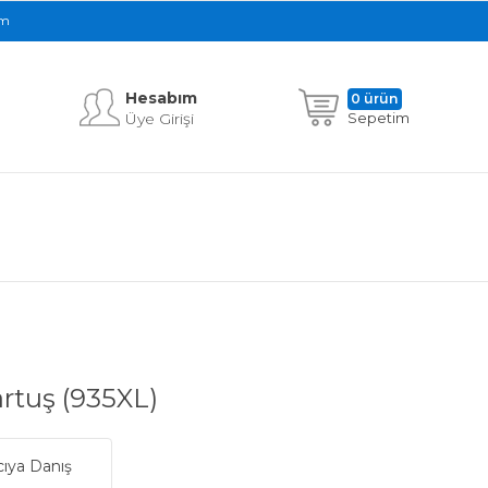
im
Hesabım
0 ürün
Üye Girişi
Sepetim
rtuş (935XL)
cıya Danış