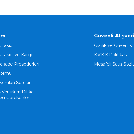
ım
Güvenli Alışver
ş Takibi
Gizlilik ve Güvenlik
ş Takibi ve Kargo
K.V.K.K Politikası
ve İade Prosedürleri
Mesafeli Satış Söz
Formu
Sorulan Sorular
ş Verilirken Dikkat
esi Gerekenler