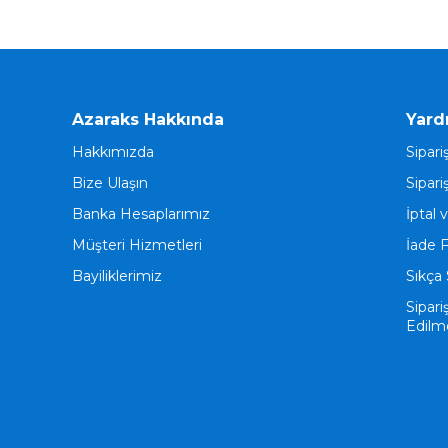
Azaraks Hakkında
Yard
Hakkımızda
Sipari
Bize Ulaşın
Sipari
Banka Hesaplarımız
İptal 
Müşteri Hizmetleri
İade 
Bayiliklerimiz
Sıkça 
Sipari
Edilm