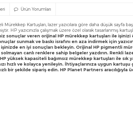
eri
Ürün Yorumları
li Mürekkep Kartuşları, lazer yazıcılara göre daha düşük sayfa ba
ştir. HP yazıcınızla çalışmak üzere özel olarak tasarlanmış kartuşl
z sonuçlar veren orijinal HP mürekkep kartuşları ile işinizi 
nuçlar sunmak ve baskı israfını en aza indirmek için yazıcınız
 işinizde en iyi sonuçları bekleyin. Orijinal HP pigmentli m
a solmayan canlı renklere sahip belgeler yazdırın.
Renkli laz
l HP yüksek kapasiteli bağımsız mürekkep kartuşları ile sık 
ı hızlı ve kolayca yenileyin. İhtiyaçlarınıza uygun kartuşu g
zlı bir şekilde sipariş edin. HP Planet Partners aracılığıyla