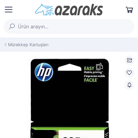
Mürekkep Kartuşları