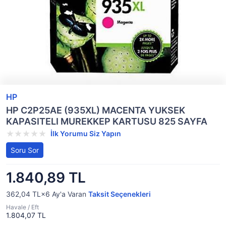
HP
HP C2P25AE (935XL) MACENTA YUKSEK
KAPASITELI MUREKKEP KARTUSU 825 SAYFA
İlk Yorumu Siz Yapın
Soru Sor
1.840,89 TL
362,04 TL×6
Ay'a Varan
Taksit Seçenekleri
Havale / Eft
1.804,07 TL