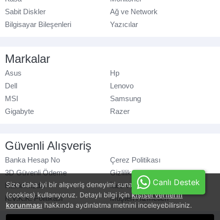
Sabit Diskler
Ağ ve Network
Bilgisayar Bileşenleri
Yazıcılar
Markalar
Asus
Hp
Dell
Lenovo
MSI
Samsung
Gigabyte
Razer
Güvenli Alışveriş
Banka Hesap No
Çerez Politikası
3D Güvenli Ödeme
Gizlilik Politikası
Canlı Destek
Size daha iyi bir alışveriş deneyimi sunabilmek için, çerezler
Hakkımızda
İade ve Değişim
(cookies) kullanıyoruz. Detaylı bilgi için
kişisel verilerin
K.V.K.K. Politikası
Müşteri Hizmetleri
korunması
hakkında aydınlatma metnini inceleyebilirsiniz.
© azaraks.com.tr
- Tüm hakları saklıdır.