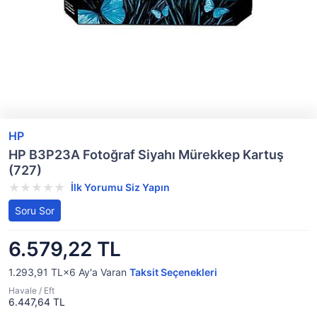
HP
HP B3P23A Fotoğraf Siyahı Mürekkep Kartuş
(727)
İlk Yorumu Siz Yapın
Soru Sor
6.579,22 TL
1.293,91 TL×6
Ay'a Varan
Taksit Seçenekleri
Havale / Eft
6.447,64 TL