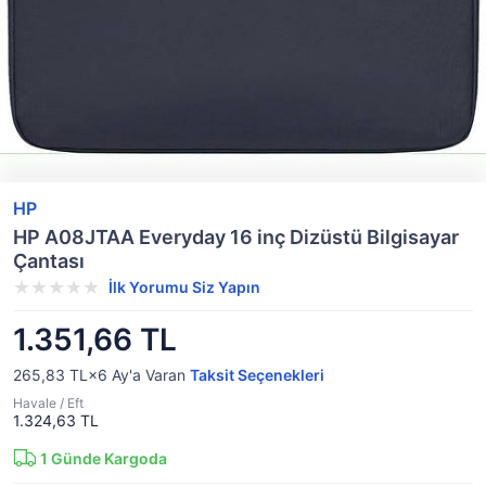
HP
HP A08JTAA Everyday 16 inç Dizüstü Bilgisayar
Çantası
İlk Yorumu Siz Yapın
1.351,66 TL
265,83 TL×6
Ay'a Varan
Taksit Seçenekleri
Havale / Eft
1.324,63 TL
1
Günde Kargoda