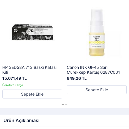
HP 3ED58A 713 Baskı Kafası
Canon INK GI-45 Sarı
Kiti
Mürekkep Kartuş 6287C001
15.671,49 TL
949,26 TL
Sepete Ekle
Sepete Ekle
Ürün Açıklaması