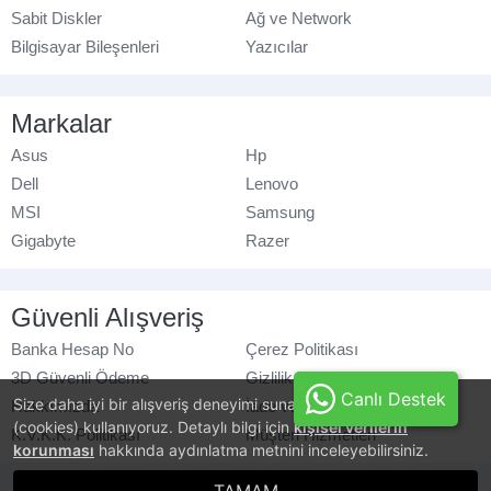
Sabit Diskler
Ağ ve Network
Bilgisayar Bileşenleri
Yazıcılar
Markalar
Asus
Hp
Dell
Lenovo
MSI
Samsung
Gigabyte
Razer
Güvenli Alışveriş
Banka Hesap No
Çerez Politikası
3D Güvenli Ödeme
Gizlilik Politikası
Canlı Destek
Size daha iyi bir alışveriş deneyimi sunabilmek için, çerezler
Hakkımızda
İade ve Değişim
(cookies) kullanıyoruz. Detaylı bilgi için
kişisel verilerin
K.V.K.K. Politikası
Müşteri Hizmetleri
korunması
hakkında aydınlatma metnini inceleyebilirsiniz.
© azaraks.com.tr
- Tüm hakları saklıdır.