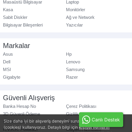
Masaüstü Bilgisayar
Laptop
Kasa
Monitörler
Sabit Diskler
Ağ ve Network
Bilgisayar Bileşenleri
Yazıcılar
Markalar
Asus
Hp
Dell
Lenovo
MSI
Samsung
Gigabyte
Razer
Güvenli Alışveriş
Banka Hesap No
Çerez Politikası
3D Güvenli Ödeme
Gizlilik Politikası
Canlı Destek
Size daha iyi bir alışveriş deneyimi sunabilmek için, çerezler
Hakkımızda
İade ve Değişim
(cookies) kullanıyoruz. Detaylı bilgi için
kişisel verilerin
K.V.K.K. Politikası
Müşteri Hizmetleri