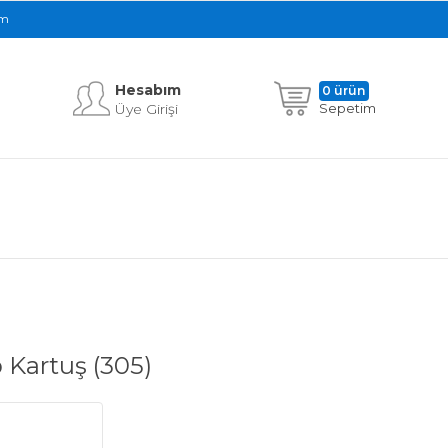
im
Hesabım
0 ürün
Üye Girişi
Sepetim
Kartuş (305)