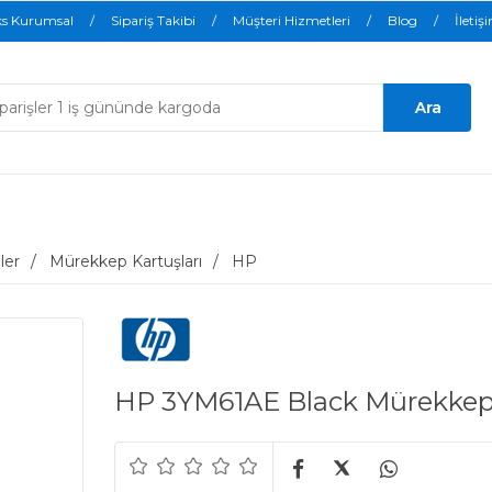
ks Kurumsal
Sipariş Takibi
Müşteri Hizmetleri
Blog
İletiş
ler
Mürekkep Kartuşları
HP
HP 3YM61AE Black Mürekkep 