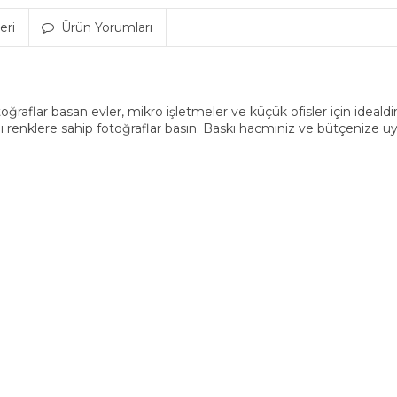
eri
Ürün Yorumları
toğraflar basan evler, mikro işletmeler ve küçük ofisler için ideald
lı renklere sahip fotoğraflar basın. Baskı hacminiz ve bütçenize u