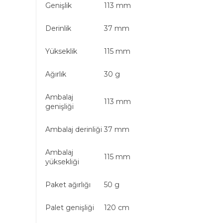
Genişlik
113 mm
Derinlik
37 mm
Yükseklik
115 mm
Ağırlık
30 g
Ambalaj
113 mm
genişliği
Ambalaj derinliği
37 mm
Ambalaj
115 mm
yüksekliği
Paket ağırlığı
50 g
Palet genişliği
120 cm