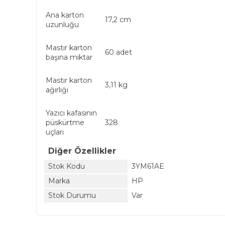
Ana karton
17,2 cm
uzunluğu
Mastır karton
60 adet
başına miktar
Mastır karton
3,11 kg
ağırlığı
Yazıcı kafasının
püskürtme
328
uçları
Diğer Özellikler
Stok Kodu
3YM61AE
Marka
HP
Stok Durumu
Var