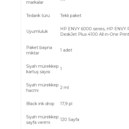
markalar
Tedarik türü
Tekli paket
HP ENVY 6000 series, HP ENVY Pro
Uyumluluk
DeskJet Plus 4100 All in-One Prin
Paket başına
1 adet
miktar
Siyah mürekkep
1
kartuş sayısı
Siyah mürekkep
2 ml
hacmi
Black ink drop
17,9 pl
Siyah mürekkep
120 Sayfa
sayfa verimi