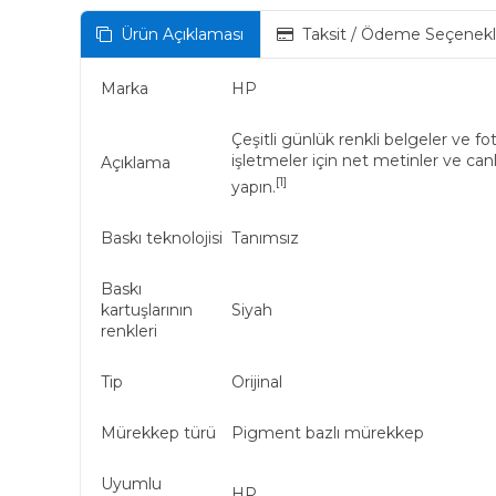
Ürün Açıklaması
Taksit / Ödeme Seçenekl
Marka
HP
Çeşitli günlük renkli belgeler ve fo
işletmeler için net metinler ve can
Açıklama
[1]
yapın.
Baskı teknolojisi
Tanımsız
Baskı
kartuşlarının
Siyah
renkleri
Tip
Orijinal
Mürekkep türü
Pigment bazlı mürekkep
Uyumlu
HP