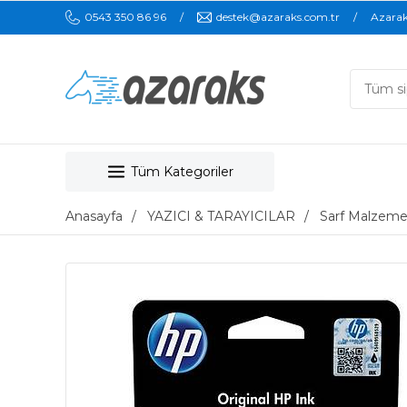
0543 350 86 96
destek@azaraks.com.tr
Azara
Tüm Kategoriler
Anasayfa
YAZICI & TARAYICILAR
Sarf Malzeme