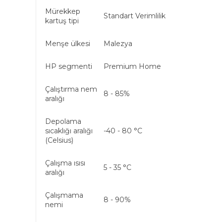
Mürekkep
Standart Verimlilik
kartuş tipi
Menşe ülkesi
Malezya
HP segmenti
Premium Home
Çalıştırma nem
8 - 85%
aralığı
Depolama
sıcaklığı aralığı
-40 - 80 °C
(Celsius)
Çalışma ısısı
5 - 35 °C
aralığı
Çalışmama
8 - 90%
nemi