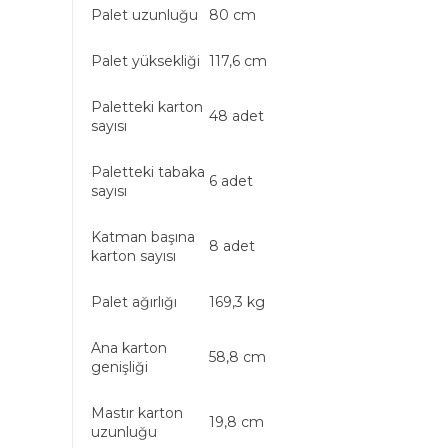
Palet uzunluğu
80 cm
Palet yüksekliği
117,6 cm
Paletteki karton
48 adet
sayısı
Paletteki tabaka
6 adet
sayısı
Katman başına
8 adet
karton sayısı
Palet ağırlığı
169,3 kg
Ana karton
58,8 cm
genişliği
Mastır karton
19,8 cm
uzunluğu