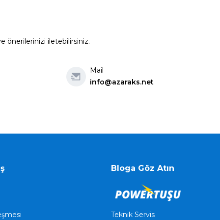
erilerinizi iletebilirsiniz.
Mail
info@azaraks.net
iş
Bloga Göz Atın
Teknik Servis
leşmesi