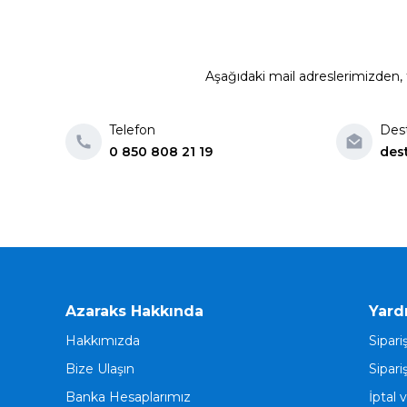
Aşağıdaki mail adreslerimizden, t
Telefon
Des
0 850 808 21 19
des
Azaraks Hakkında
Yard
Hakkımızda
Sipari
Bize Ulaşın
Sipari
Banka Hesaplarımız
İptal 