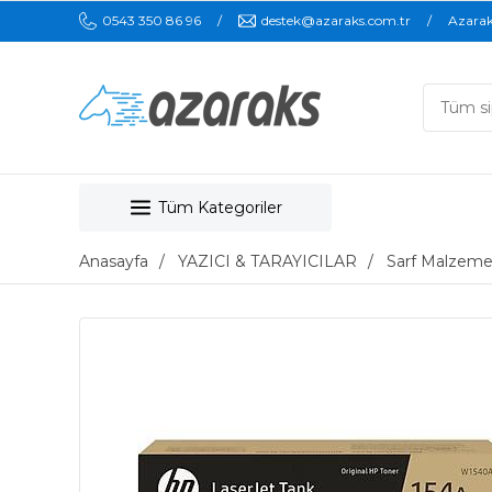
0543 350 86 96
destek@azaraks.com.tr
Azara
Tüm Kategoriler
Anasayfa
YAZICI & TARAYICILAR
Sarf Malzeme