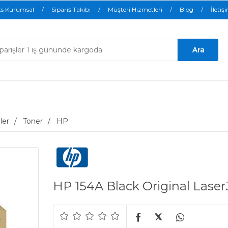
ks Kurumsal
Sipariş Takibi
Müşteri Hizmetleri
Blog
İletiş
ler
Toner
HP
HP 154A Black Original Lase