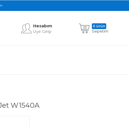
im
Hesabım
0 ürün
Üye Girişi
Sepetim
rJet W1540A