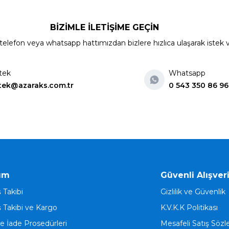
BİZİMLE İLETİŞİME GEÇİN
elefon veya whatsapp hattımızdan bizlere hızlıca ulaşarak istek ve ön
tek
Whatsapp
tek@azaraks.com.tr
0 543 350 86 96
ım
Güvenli Alışver
ş Takibi
Gizlilik ve Güvenlik
ş Takibi ve Kargo
K.V.K.K Politikası
ve İade Prosedürleri
Mesafeli Satış Söz