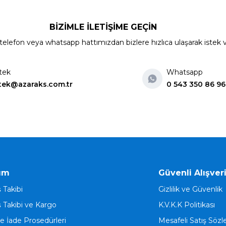
BİZİMLE İLETİŞİME GEÇİN
elefon veya whatsapp hattımızdan bizlere hızlıca ulaşarak istek ve ön
tek
Whatsapp
tek@azaraks.com.tr
0 543 350 86 96
ım
Güvenli Alışver
ş Takibi
Gizlilik ve Güvenlik
ş Takibi ve Kargo
K.V.K.K Politikası
ve İade Prosedürleri
Mesafeli Satış Söz