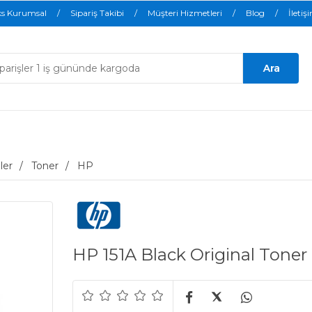
ks Kurumsal
Sipariş Takibi
Müşteri Hizmetleri
Blog
İletiş
ler
Toner
HP
HP 151A Black Original Tone