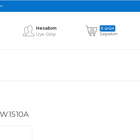
im
Hesabım
0 ürün
Üye Girişi
Sepetim
r W1510A