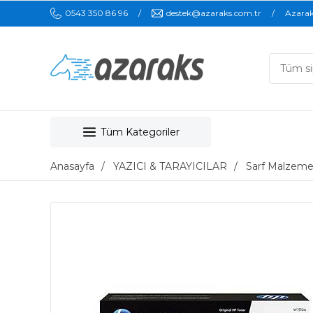
0543 350 86 96
destek@azaraks.com.tr
Azara
Tüm Kategoriler
Anasayfa
YAZICI & TARAYICILAR
Sarf Malzeme