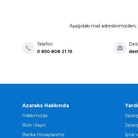
Aşağıdaki mail adreslerimizden, t
Telefon
Des
0 850 808 21 19
des
Azaraks Hakkında
Yard
Hakkımızda
Sipari
Bize Ulaşın
Sipari
Banka Hesaplarımız
İptal 