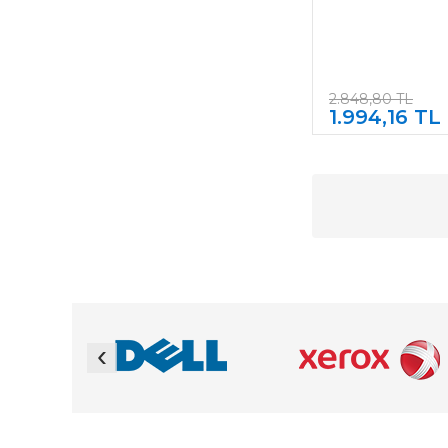
2.848,80 TL
1.994,16 TL
‹