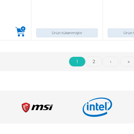
Ürün tükenmiştir
Ürün 
1
2
›
»