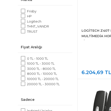
Frisby
HP
Logitech
THNT_VANDR
LOGİTECH Z407
TRUST
MULTİMEDİA HOP
SİYAH 980-00134
Fiyat Aralığı
0 TL - 1000 TL
1000 TL - 3000 TL
3000 TL - 8000 TL
6.204,69 T
8000 TL - 10000 TL
10000 TL - 20000 TL
20000 TL - 30000 TL
Sadece
İndirimli Ürünler