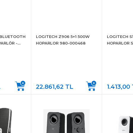
 BLUETOOTH
LOGITECH Z906 5+1 500W
LOGITECH S
ARLÖR -
HOPARLOR 980-000468
HOPARLOR S
8
000029 OE
L
22.861,62 TL
1.413,00