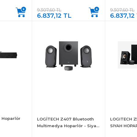
9.307,60 TL
9.307,60 TL
L
6.837,12 TL
6.837,12
 Hoparlör
LOGİTECH Z407 Bluetooth
LOGITECH Z
Multimedya Hoparlör - Siyah
SIYAH HOPA
980-001348