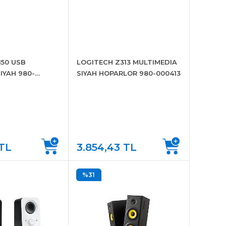
150 USB
LOGITECH Z313 MULTIMEDIA
IYAH 980-
SIYAH HOPARLOR 980-000413
M KUTU
 TL
3.854,43 TL
%31