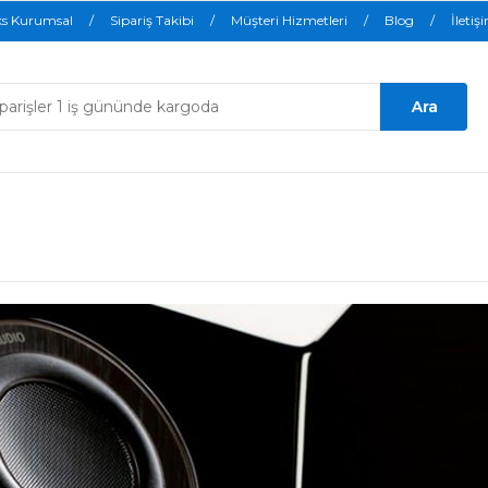
ks Kurumsal
Sipariş Takibi
Müşteri Hizmetleri
Blog
İletiş