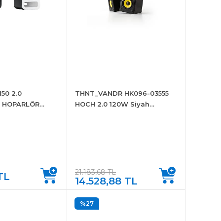
50 2.0
THNT_VANDR HK096-03555
A HOPARLÖR
HOCH 2.0 120W Siyah
000815
Hoparlör
21.183,68 TL
 TL
14.528,88 TL
%27