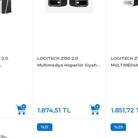
 2.0
LOGITECH Z150 2.0
LOGITECH Z1
L
Multimedya Hoparlör Siyah
MULTIMEDI
980-000814
BEYAZ 980-
1.874,51 TL
1.851,72
%21
%29