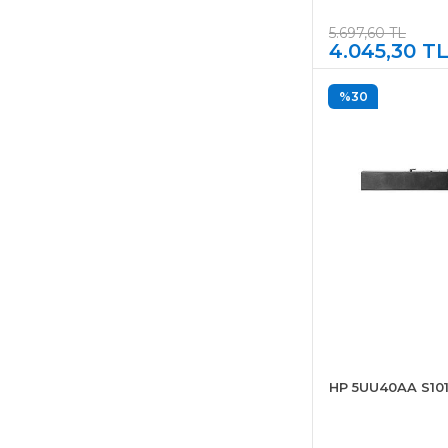
5.697,60 TL
4.045,30 T
%30
HP 5UU40AA S101