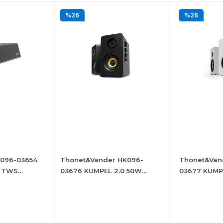
%26
%26
096-03654
Thonet&Vander HK096-
Thonet&Van
 TWS
03676 KUMPEL 2.0 50W
03677 KUMP
lör
Siyah Hoparlör
Beyaz Hopar