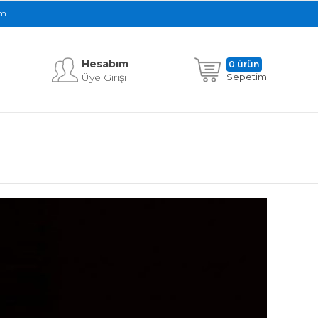
im
Hesabım
0 ürün
Üye Girişi
Sepetim