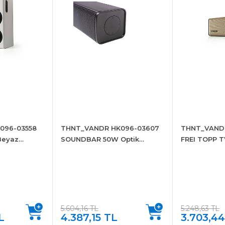
096-03558
THNT_VANDR HK096-03607
THNT_VAND
Beyaz
SOUNDBAR 50W Optik
FREI TOPP
Bluetooth Stereo Hoparlör
SPEAKER 2
5.604,16 TL
5.248,63 TL
L
4.387,15 TL
3.703,4