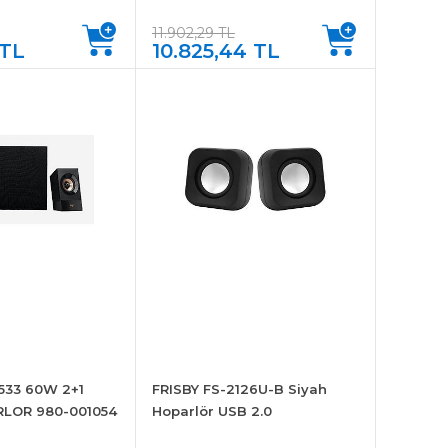
11.902,29 TL
 TL
10.825,44 TL
533 60W 2+1
FRISBY FS-2126U-B Siyah
RLOR 980-001054
Hoparlör USB 2.0