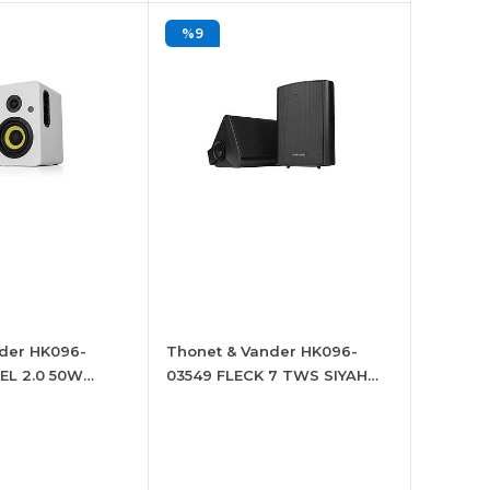
%9
der HK096-
Thonet & Vander HK096-
EL 2.0 50W
03549 FLECK 7 TWS SIYAH
lör
OUTDOOR SPEAKER