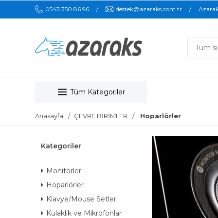
0543 350 86 96
destek@azaraks.com.tr
Azara
Tüm Kategoriler
Anasayfa
ÇEVRE BİRİMLER
Hoparlörler
Kategoriler
Monitörler
Hoparlörler
Klavye/Mouse Setler
Kulaklık ve Mikrofonlar