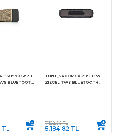
R HK096-03620
THNT_VANDR HK096-03651
 TWS BLUETOOTH
ZIEGEL TWS BLUETOOTH
4W GOLD
SPEAKER 30W SIYAH
7.122,00 TL
4 TL
5.184,82 TL