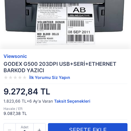
Viewsonic
GODEX G500 203DPI USB+SERİ+ETHERNET
BARKOD YAZICI
İlk Yorumu Siz Yapın
9.272,84 TL
1.823,66 TL×6
Ay'a Varan
Taksit Seçenekleri
Havale / Eft
9.087,38 TL
Adet