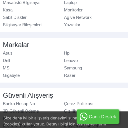
Masaüstü Bilgisayar
Laptop
Kasa
Monitörler
Sabit Diskler
Ağ ve Network
Bilgisayar Bileşenleri
Yazıcılar
Markalar
Asus
Hp
Dell
Lenovo
MSI
Samsung
Gigabyte
Razer
Güvenli Alışveriş
Banka Hesap No
Çerez Politikası
3D Güvenli Ödeme
Gizlilik Politikası
Canlı Destek
Size daha iyi bir alışveriş deneyimi sunabilmek için, çerezler
Hakkımızda
İade ve Değişim
(cookies) kullanıyoruz. Detaylı bilgi için
kişisel verilerin
K.V.K.K. Politikası
Müşteri Hizmetleri