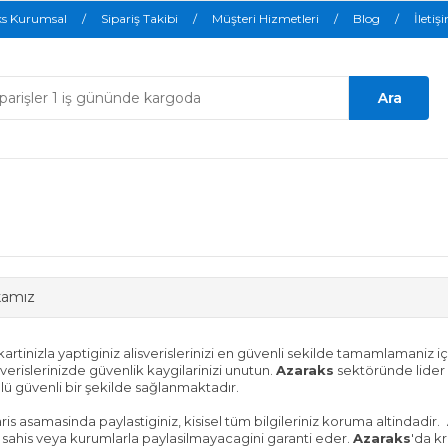
ks Kurumsal
Sipariş Takibi
Müşteri Hizmetleri
Blog
İletiş
ikamız
kartinizla yaptiginiz alisverislerinizi en güvenli sekilde tamamlamaniz 
verislerinizde güvenlik kaygilarinizi unutun.
Azaraks
sektöründe lider
olü güvenli bir şekilde sağlanmaktadır.
ris asamasinda paylastiginiz, kisisel tüm bilgileriniz koruma altindadir.
ü sahis veya kurumlarla paylasilmayacagini garanti eder.
Azaraks
'da kr