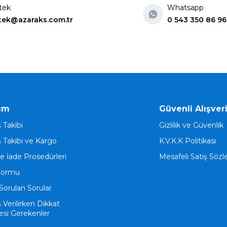
tek
Whatsapp
tek@azaraks.com.tr
0 543 350 86 96
ım
Güvenli Alışver
ş Takibi
Gizlilik ve Güvenlik
ş Takibi ve Kargo
K.V.K.K Politikası
ve İade Prosedürleri
Mesafeli Satış Söz
Formu
Sorulan Sorular
ş Verilirken Dikkat
esi Gerekenler