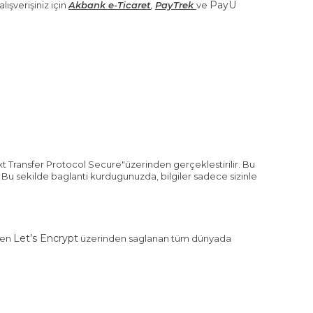
PayU
lışverişiniz için
Akbank e-Ticaret
,
PayTrek
ve
xt Transfer Protocol Secure"üzerinden gerçeklestirilir. Bu
 Bu sekilde baglanti kurdugunuzda, bilgiler sadece sizinle
Let’s Encrypt
enen
üzerinden saglanan tüm dünyada