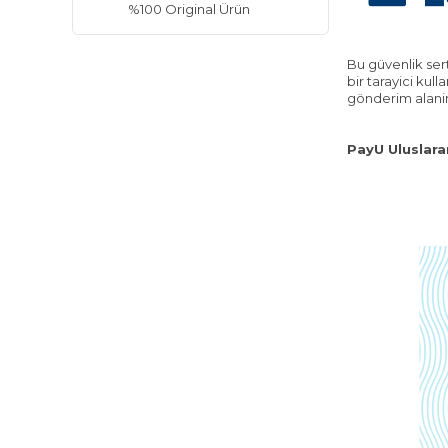
%100 Original Ürün
Bu güvenlik ser
bir tarayici ku
gönderim alanin
PayU Uluslara