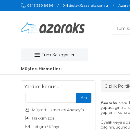
0543 350 86 96
destek@azaraks.com.tr
Azara
Tüm Kategoriler
Müşteri Hizmetleri
Gizlilik Polit
Yardım konusu :
Azaraks
kredi 
yapacaginiz alis
Müşteri Hizmetleri Anasayfa
yapısının kontr
Hakkımızda
Üyelik veya sipa
İletişim / Künye
bilginin, üçünc