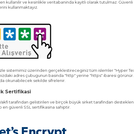
en kullanilir ve kesinlikle veritabaninda kayitli olarak tutulmaz. Güvenli a
rini kullanmaktayız.
inizle sistemimiz üzerinden gerçeklestireceginiz tüm islemler "Hyper Te
nizdaki adres çubugunun basinda "http" yerine "https" ibaresi görünür.
da okunabilecek sekilde sifrelenir.
k Sertifikasi
Vakfi tarafindan gelistirilen ve birçok büyük sirket tarafindan destekl
p en güvenli SSL sertifikasina sahiptir.