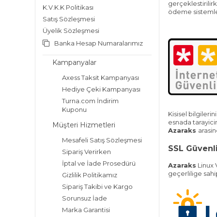
gerçeklestirilirk
K.V.K.K Politikası
ödeme sistemle
Satış Sözleşmesi
Üyelik Sözleşmesi
Banka Hesap Numaralarımız
Kampanyalar
Axess Taksit Kampanyası
Hediye Çeki Kampanyası
Turna.com İndirim
Kuponu
Kisisel bilgiler
esnada tarayici
Müşteri Hizmetleri
Azaraks
arasin
Mesafeli Satış Sözleşmesi
SSL Güvenli
Sipariş Verirken
İptal ve İade Prosedürü
Azaraks
Linux 
geçerlilige sahi
Gizlilik Politikamız
Sipariş Takibi ve Kargo
Sorunsuz İade
Marka Garantisi