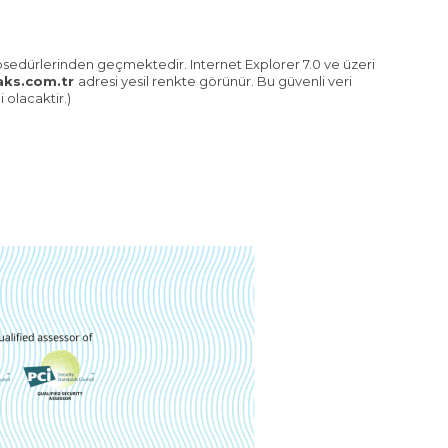
rosedürlerinden geçmektedir. Internet Explorer 7.0 ve üzeri
aks.com.tr
adresi yesil renkte görünür. Bu güvenli veri
olacaktir.)