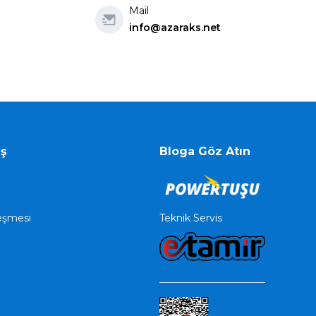
Mail
info@azaraks.net
iş
Bloga Göz Atın
Teknik Servis
leşmesi