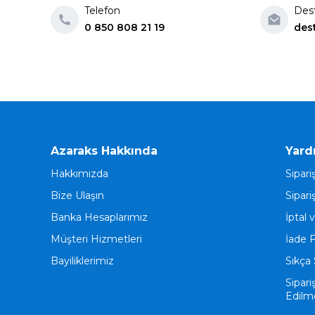
Telefon
Des
0 850 808 21 19
des
Azaraks Hakkında
Yard
Hakkımızda
Sipari
Bize Ulaşın
Sipari
Banka Hesaplarımız
İptal 
Müşteri Hizmetleri
İade 
Bayiliklerimiz
Sıkça 
Sipari
Edilm