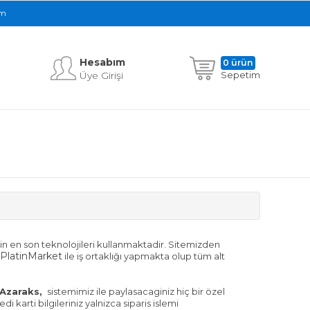
im
Hesabım
0 ürün
Üye Girişi
Sepetim
için en son teknolojileri kullanmaktadir. Sitemizden
PlatinMarket
ile iş ortaklığı yapmakta olup tüm alt
Azaraks,
sistemimiz ile paylasacaginiz hiç bir özel
edi karti bilgileriniz yalnizca siparis islemi