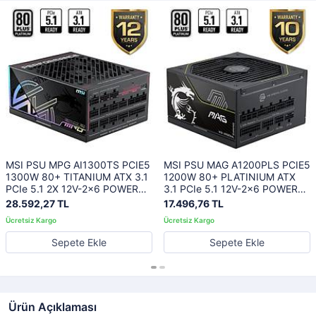
MSI PSU MPG AI1300TS PCIE5
MSI PSU MAG A1200PLS PCIE5
1300W 80+ TITANIUM ATX 3.1
1200W 80+ PLATINIUM ATX
PCIe 5.1 2X 12V-2x6 POWER
3.1 PCIe 5.1 12V-2x6 POWER
SUPPLY
SUPPLY
28.592,27 TL
17.496,76 TL
Sepete Ekle
Sepete Ekle
Ürün Açıklaması