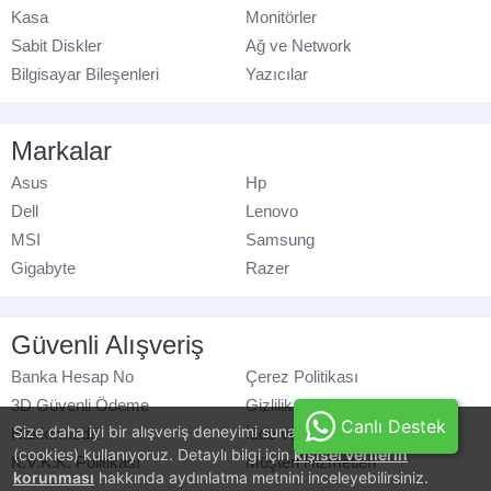
Kasa
Monitörler
Sabit Diskler
Ağ ve Network
Bilgisayar Bileşenleri
Yazıcılar
Markalar
Asus
Hp
Dell
Lenovo
MSI
Samsung
Gigabyte
Razer
Güvenli Alışveriş
Banka Hesap No
Çerez Politikası
3D Güvenli Ödeme
Gizlilik Politikası
Canlı Destek
Size daha iyi bir alışveriş deneyimi sunabilmek için, çerezler
Hakkımızda
İade ve Değişim
(cookies) kullanıyoruz. Detaylı bilgi için
kişisel verilerin
K.V.K.K. Politikası
Müşteri Hizmetleri
korunması
hakkında aydınlatma metnini inceleyebilirsiniz.