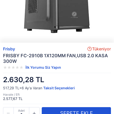
Frisby
Tükeniyor
FRISBY FC-2910B 1X120MM FAN,USB 2.0 KASA
300W
İlk Yorumu Siz Yapın
2.630,28 TL
517,29 TL×6
Ay'a Varan
Taksit Seçenekleri
Havale / Eft
2.577,67 TL
Adet