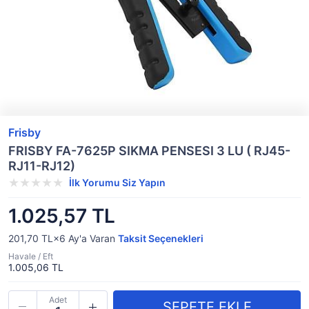
Frisby
FRISBY FA-7625P SIKMA PENSESI 3 LU ( RJ45-
RJ11-RJ12)
İlk Yorumu Siz Yapın
1.025,57 TL
201,70 TL×6
Ay'a Varan
Taksit Seçenekleri
Havale / Eft
1.005,06 TL
Adet