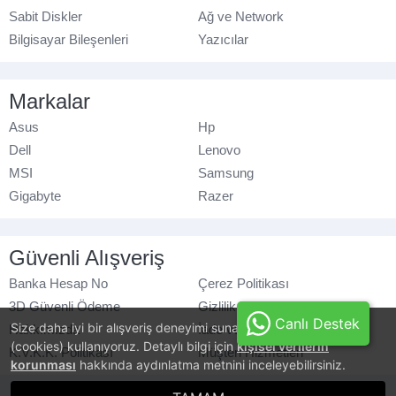
Sabit Diskler
Ağ ve Network
Bilgisayar Bileşenleri
Yazıcılar
Markalar
Asus
Hp
Dell
Lenovo
MSI
Samsung
Gigabyte
Razer
Güvenli Alışveriş
Banka Hesap No
Çerez Politikası
3D Güvenli Ödeme
Gizlilik Politikası
Canlı Destek
Size daha iyi bir alışveriş deneyimi sunabilmek için, çerezler
Hakkımızda
İade ve Değişim
(cookies) kullanıyoruz. Detaylı bilgi için
kişisel verilerin
K.V.K.K. Politikası
Müşteri Hizmetleri
korunması
hakkında aydınlatma metnini inceleyebilirsiniz.
© azaraks.com.tr
- Tüm hakları saklıdır.