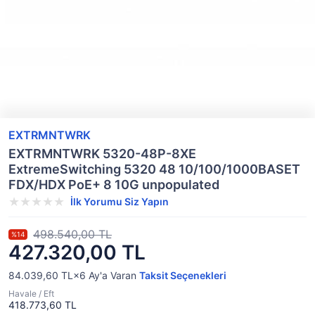
EXTRMNTWRK
EXTRMNTWRK 5320-48P-8XE
ExtremeSwitching 5320 48 10/100/1000BASET
FDX/HDX PoE+ 8 10G unpopulated
İlk Yorumu Siz Yapın
498.540,00 TL
%14
427.320,00 TL
84.039,60 TL×6
Ay'a Varan
Taksit Seçenekleri
Havale / Eft
418.773,60 TL