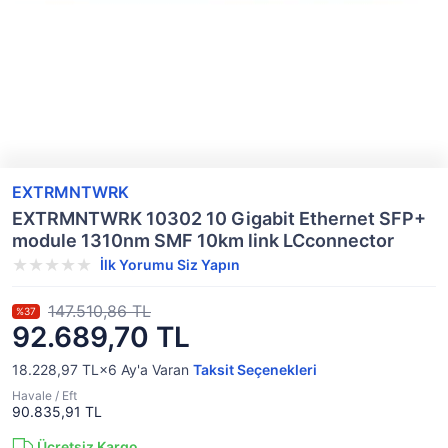
EXTRMNTWRK
EXTRMNTWRK 10302 10 Gigabit Ethernet SFP+
module 1310nm SMF 10km link LCconnector
İlk Yorumu Siz Yapın
147.510,86 TL
%37
92.689,70 TL
18.228,97 TL×6
Ay'a Varan
Taksit Seçenekleri
Havale / Eft
90.835,91 TL
Ücretsiz Kargo