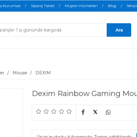
ks Kurumsal
Sipariş Takibi
Müşteri Hizmetleri
Blog
İletiş
er
Mouse
DEXIM
Dexim Rainbow Gaming Mo