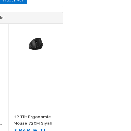
ler
HP Tilt Ergonomic
O
Mouse 720M Siyah
3.848,16 TL