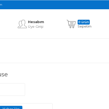
im
Hesabım
0 ürün
Üye Girişi
Sepetim
use