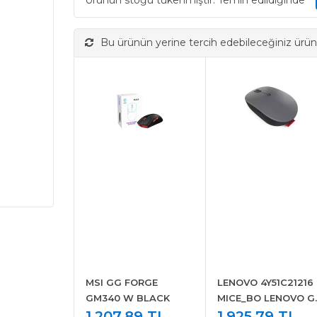
Ürünün stoğu tükenmiştir. Temin edildiğinde
Bu ürünün yerine tercih edebileceğiniz ürün
MSI GG FORGE
LENOVO 4Y51C21216
GM340 W BLACK
MICE_BO LENOVO G
1.207,89 TL
USB-C WL MOUSE
1.925,79 TL