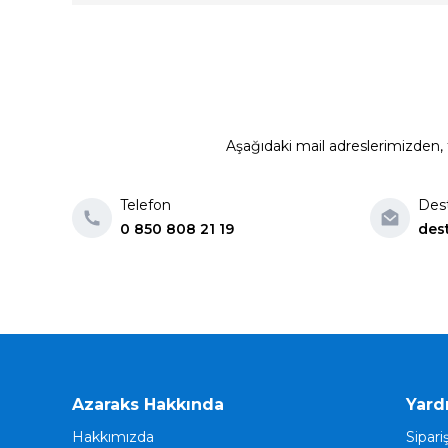
Aşağıdaki mail adreslerimizden, t
Telefon
Des
0 850 808 21 19
des
Azaraks Hakkında
Yard
Hakkımızda
Sipari