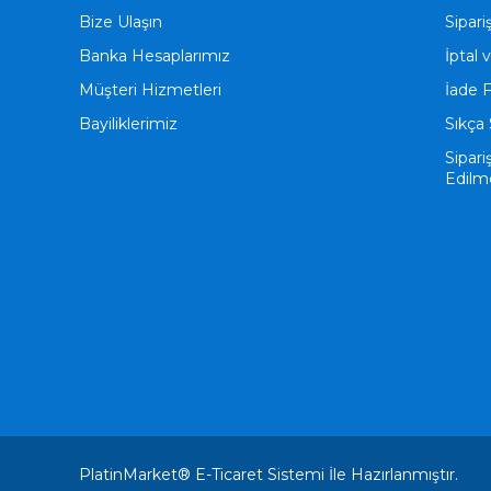
Bize Ulaşın
Sipari
Banka Hesaplarımız
İptal 
Müşteri Hizmetleri
İade 
Bayiliklerimiz
Sıkça 
Sipari
Edilm
PlatinMarket®
E-Ticaret
Sistemi İle Hazırlanmıştır.