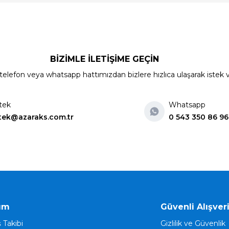
BİZİMLE İLETİŞİME GEÇİN
elefon veya whatsapp hattımızdan bizlere hızlıca ulaşarak istek ve ön
tek
Whatsapp
tek@azaraks.com.tr
0 543 350 86 96
ım
Güvenli Alışver
ş Takibi
Gizlilik ve Güvenlik