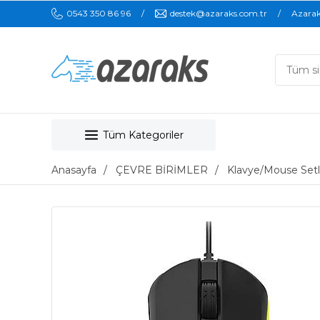
0543 350 86 96
destek@azaraks.com.tr
Azara
Tüm Kategoriler
Anasayfa
ÇEVRE BİRİMLER
Klavye/Mouse Setl