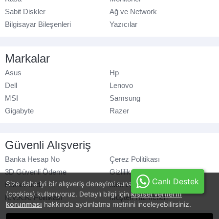
Sabit Diskler
Ağ ve Network
Bilgisayar Bileşenleri
Yazıcılar
Markalar
Asus
Hp
Dell
Lenovo
MSI
Samsung
Gigabyte
Razer
Güvenli Alışveriş
Banka Hesap No
Çerez Politikası
3D Güvenli Ödeme
Gizlilik Politikası
Canlı Destek
Size daha iyi bir alışveriş deneyimi sunabilmek için, çerezler
Hakkımızda
İade ve Değişim
(cookies) kullanıyoruz. Detaylı bilgi için
kişisel verilerin
K.V.K.K. Politikası
Müşteri Hizmetleri
korunması
hakkında aydınlatma metnini inceleyebilirsiniz.
© azaraks.com.tr
- Tüm hakları saklıdır.