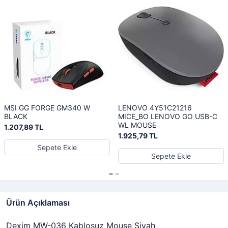
MSI GG FORGE GM340 W
LENOVO 4Y51C21216
BLACK
MICE_BO LENOVO GO USB-C
WL MOUSE
1.207,89 TL
1.925,79 TL
Sepete Ekle
Sepete Ekle
Ürün Açıklaması
Dexim MW-036 Kablosuz Mouse Siyah