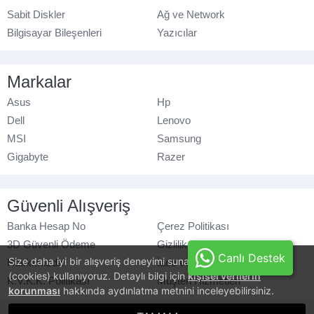
Sabit Diskler
Ağ ve Network
Bilgisayar Bileşenleri
Yazıcılar
Markalar
Asus
Hp
Dell
Lenovo
MSI
Samsung
Gigabyte
Razer
Güvenli Alışveriş
Banka Hesap No
Çerez Politikası
3D Güvenli Ödeme
Gizlilik Politikası
Canlı Destek
Size daha iyi bir alışveriş deneyimi sunabilmek için, çerezler
Hakkımızda
İade ve Değişim
(cookies) kullanıyoruz. Detaylı bilgi için
kişisel verilerin
K.V.K.K. Politikası
Müşteri Hizmetleri
korunması
hakkında aydınlatma metnini inceleyebilirsiniz.
© azaraks.com.tr
- Tüm hakları saklıdır.