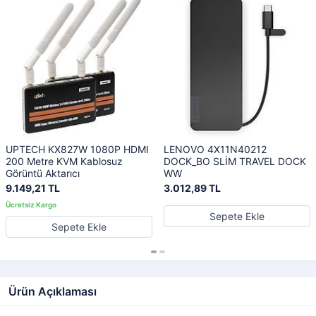
UPTECH KX827W 1080P HDMI
LENOVO 4X11N40212
200 Metre KVM Kablosuz
DOCK_BO SLİM TRAVEL DOCK
Görüntü Aktarıcı
WW
9.149,21 TL
3.012,89 TL
Sepete Ekle
Sepete Ekle
Ürün Açıklaması