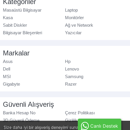
Kategoriler
Masaüstü Bilgisayar
Laptop
Kasa
Monitörler
Sabit Diskler
Ağ ve Network
Bilgisayar Bileşenleri
Yazıcılar
Markalar
Asus
Hp
Dell
Lenovo
MSI
Samsung
Gigabyte
Razer
Güvenli Alışveriş
Banka Hesap No
Çerez Politikası
3D Güvenli Ödeme
Gizlilik Politikası
Canlı Destek
Size daha iyi bir alışveriş deneyimi sunabilmek için, çerezler
Hakkımızda
İade ve Değişim