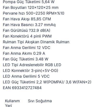
Pompa Güç Tüketimi 5,64 W
Fan Boyutları 120×120×25 mm
Pervane hızı 500~2250 RPM±%10
Fan Hava Akışı 85,85 CFM
Fan Hava Basıncı 3.27 mmAq
Fan Gürültüsü ?32.9 dB(A)
Fan Konektörü 4 pinli PWM
Rulman Tipi Akışkan Dinamik Rulman
Fan Anma Gerilimi 12 VDC
Fan Anma Akımı 0.29 A
Fan Güç Tüketimi 3.48 W
LED Tipi Adreslenebilir RGB LED
LED Konnektör 3-pin(+5V-DG)
LED Anma Gerilimi 5 VDC
LED Güç Tüketimi 2,2 W(POMPA)/ 3,6 W(FAN×2)
EAN 6933412727484
Kullanım
Sıvı Soğutma
Yeri