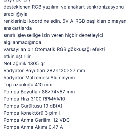
desteklenen RGB yazılımı ve anakart senkronizasyonu
aracılığıyla
renklerinizi koordine edin. 5V A-RGB başlıkları olmayan
anakartlarda
sınırlı işlevselliğe izin veren hiçbir denetleyici
algılanmadığında
varsayılan bir Otomatik RGB gökkuşağı efekti
etkinleştirilir.
Net ağırlık 1305 gr
Radyatör Boyutları 282×120×27 mm
Radyatör Malzemesi Alüminyum
Tüp uzunluğu 410 mm
Pompa Boyutları 86×74×57 mm
Pompa Hızı 3100 RPM±%10
Pompa Gürültüsü 19 dB(A)
Pompa Konektörü 3 pimli
Pompa Anma Gerilimi 12 VDC
Pompa Anma Akımı 0.47 A