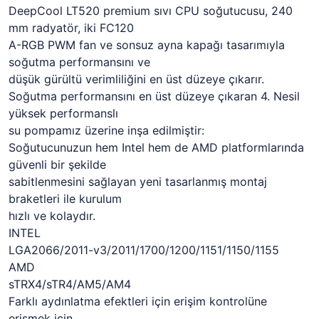
DeepCool LT520 premium sıvı CPU soğutucusu, 240
mm radyatör, iki FC120
A-RGB PWM fan ve sonsuz ayna kapağı tasarımıyla
soğutma performansını ve
düşük gürültü verimliliğini en üst düzeye çıkarır.
Soğutma performansını en üst düzeye çıkaran 4. Nesil
yüksek performanslı
su pompamız üzerine inşa edilmiştir:
Soğutucunuzun hem Intel hem de AMD platformlarında
güvenli bir şekilde
sabitlenmesini sağlayan yeni tasarlanmış montaj
braketleri ile kurulum
hızlı ve kolaydır.
INTEL
LGA2066/2011-v3/2011/1700/1200/1151/1150/1155
AMD
sTRX4/sTR4/AM5/AM4
Farklı aydınlatma efektleri için erişim kontrolüne
erişmek için