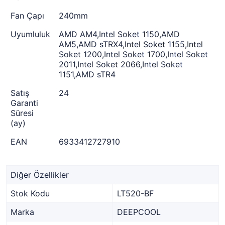
Fan Çapı
240mm
Uyumluluk
AMD AM4,Intel Soket 1150,AMD
AM5,AMD sTRX4,Intel Soket 1155,Intel
Soket 1200,Intel Soket 1700,Intel Soket
2011,Intel Soket 2066,Intel Soket
1151,AMD sTR4
Satış
24
Garanti
Süresi
(ay)
EAN
6933412727910
Diğer Özellikler
Stok Kodu
LT520-BF
Marka
DEEPCOOL