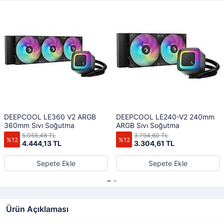
DEEPCOOL LE360 V2 ARGB
DEEPCOOL LE240-V2 240mm
360mm Sıvı Soğutma
ARGB Sıvı Soğutma
5.055,48 TL
3.794,60 TL
%12
%12
4.444,13 TL
3.304,61 TL
Sepete Ekle
Sepete Ekle
Ürün Açıklaması