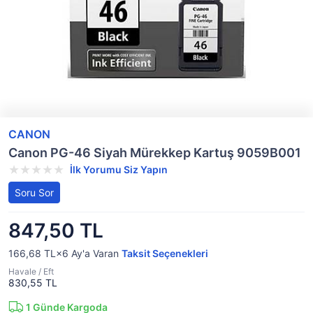
CANON
Canon PG-46 Siyah Mürekkep Kartuş 9059B001
İlk Yorumu Siz Yapın
Soru Sor
847,50 TL
166,68 TL×6
Ay'a Varan
Taksit Seçenekleri
Havale / Eft
830,55 TL
1
Günde Kargoda