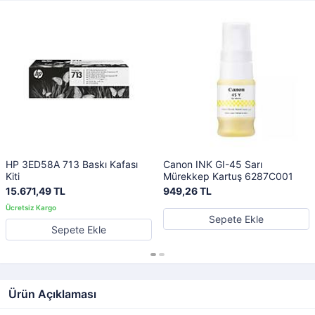
HP 3ED58A 713 Baskı Kafası
Canon INK GI-45 Sarı
Kiti
Mürekkep Kartuş 6287C001
15.671,49 TL
949,26 TL
Sepete Ekle
Sepete Ekle
Ürün Açıklaması