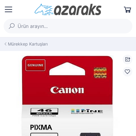
Mürekkep Kartuşları