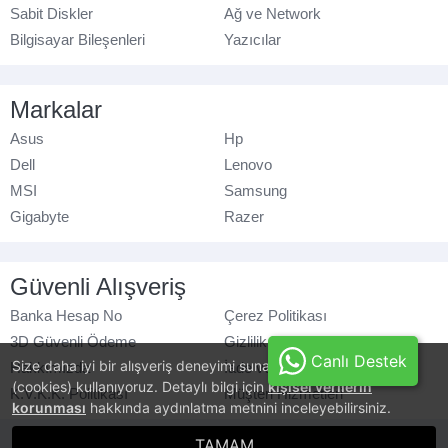
Sabit Diskler
Ağ ve Network
Bilgisayar Bileşenleri
Yazıcılar
Markalar
Asus
Hp
Dell
Lenovo
MSI
Samsung
Gigabyte
Razer
Güvenli Alışveriş
Banka Hesap No
Çerez Politikası
3D Güvenli Ödeme
Gizlilik Politikası
Canlı Destek
Size daha iyi bir alışveriş deneyimi sunabilmek için, çerezler
Hakkımızda
İade ve Değişim
(cookies) kullanıyoruz. Detaylı bilgi için
kişisel verilerin
K.V.K.K. Politikası
Müşteri Hizmetleri
korunması
hakkında aydınlatma metnini inceleyebilirsiniz.
© azaraks.com.tr
- Tüm hakları saklıdır.
TAMAM