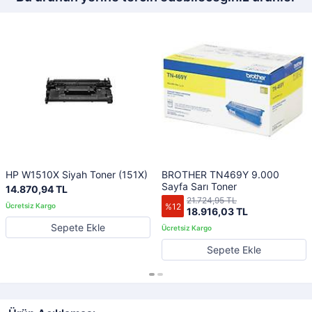
HP W1510X Siyah Toner (151X)
BROTHER TN469Y 9.000
Sayfa Sarı Toner
14.870,94 TL
21.724,95 TL
%12
18.916,03 TL
Sepete Ekle
Sepete Ekle