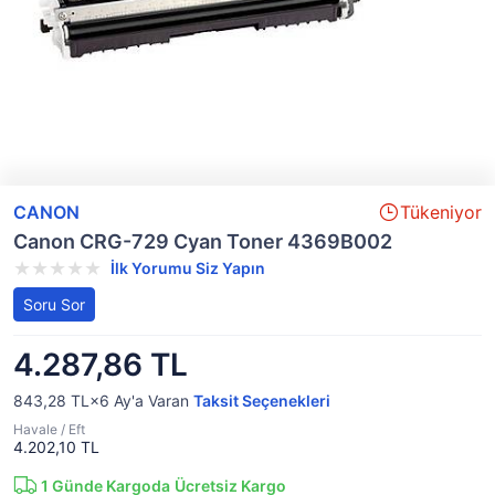
CANON
Tükeniyor
Canon CRG-729 Cyan Toner 4369B002
İlk Yorumu Siz Yapın
Soru Sor
4.287,86 TL
843,28 TL×6
Ay'a Varan
Taksit Seçenekleri
Havale / Eft
4.202,10 TL
1
Günde Kargoda
Ücretsiz Kargo