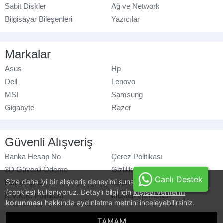
Sabit Diskler
Ağ ve Network
Bilgisayar Bileşenleri
Yazıcılar
Markalar
Asus
Hp
Dell
Lenovo
MSI
Samsung
Gigabyte
Razer
Güvenli Alışveriş
Banka Hesap No
Çerez Politikası
3D Güvenli Ödeme
Gizlilik Politikası
Canlı Destek
Size daha iyi bir alışveriş deneyimi sunabilmek için, çerezler
Hakkımızda
İade ve Değişim
(cookies) kullanıyoruz. Detaylı bilgi için
kişisel verilerin
K.V.K.K. Politikası
Müşteri Hizmetleri
korunması
hakkında aydınlatma metnini inceleyebilirsiniz.
© azaraks.com.tr
- Tüm hakları saklıdır.
TAMAM