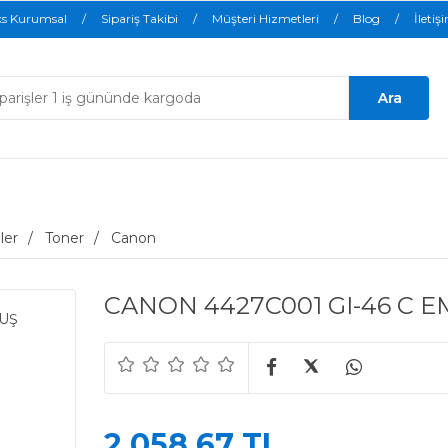
ks Kurumsal
Sipariş Takibi
Müşteri Hizmetleri
Blog
İletiş
ler
Toner
Canon
CANON 4427C001 GI-46 C 
2.058,67 TL