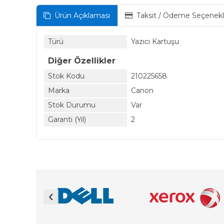
Ürün Açıklaması
Taksit / Ödeme Seçenekl
Türü
Yazıcı Kartuşu
Diğer Özellikler
Stok Kodu
210225658
Marka
Canon
Stok Durumu
Var
Garanti (Yıl)
2
‹