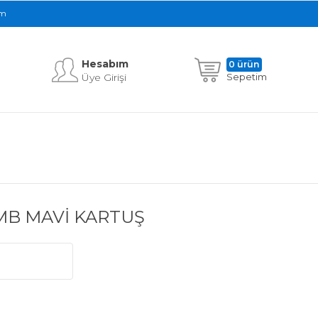
im
Hesabım
0 ürün
Üye Girişi
Sepetim
EMB MAVİ KARTUŞ