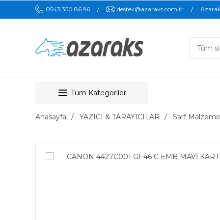
0543 350 86 96
destek@azaraks.com.tr
Azara
Tüm Kategoriler
Anasayfa
YAZICI & TARAYICILAR
Sarf Malzeme