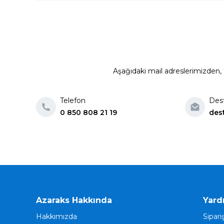
Aşağıdaki mail adreslerimizden, t
Telefon
Des
0 850 808 21 19
des
Azaraks Hakkında
Yard
Hakkımızda
Sipari