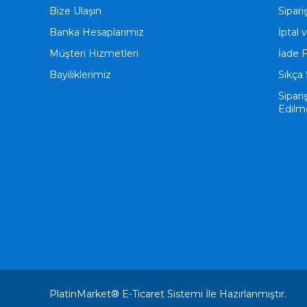
Bize Ulaşın
Sipari
Banka Hesaplarımız
İptal 
Müşteri Hizmetleri
İade 
Bayiliklerimiz
Sıkça 
Sipari
Edilm
PlatinMarket®
E-Ticaret
Sistemi İle Hazırlanmıştır.