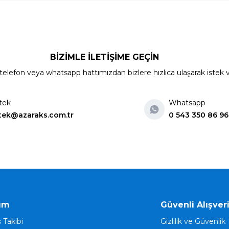
BİZİMLE İLETİŞİME GEÇİN
elefon veya whatsapp hattımızdan bizlere hızlıca ulaşarak istek ve ön
tek
Whatsapp
tek@azaraks.com.tr
0 543 350 86 96
ım
Güvenli Alışver
ş Takibi
Gizlilik ve Güvenlik