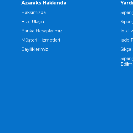
Azaraks Hakkında
Yard
Hakkımızda
Sipari
Bize Ulaşın
Sipari
Banka Hesaplarımız
İptal 
Müşteri Hizmetleri
İade 
Bayiliklerimiz
Sıkça 
Sipari
Edilm