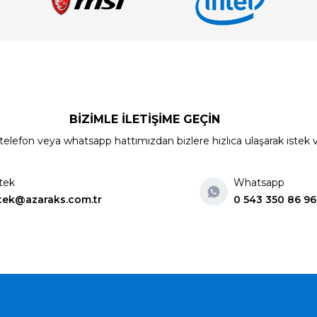
BİZİMLE İLETİŞİME GEÇİN
elefon veya whatsapp hattımızdan bizlere hızlıca ulaşarak istek ve ön
tek
Whatsapp
tek@azaraks.com.tr
0 543 350 86 96