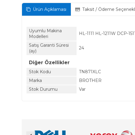
Ürün Açıklaması
Taksit / Ödeme Seçenekl
Uyumlu Makina
HL-1111 HL-1211W DCP-15
Modelleri
Satış Garanti Süresi
24
(ay)
Diğer Özellikler
Stok Kodu
TN871XLC
Marka
BROTHER
Stok Durumu
Var