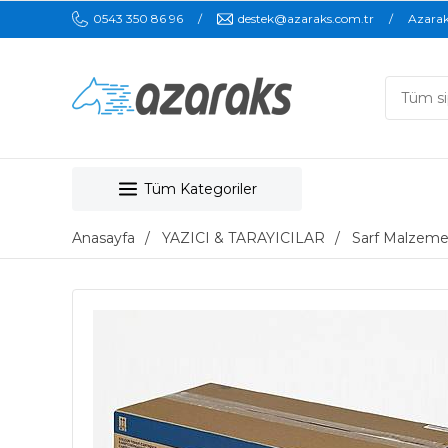
0543 350 86 96
destek@azaraks.com.tr
Azara
Tüm Kategoriler
Anasayfa
YAZICI & TARAYICILAR
Sarf Malzeme