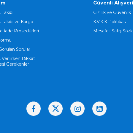
ım
Güvenli Alışver
ş Takibi
Gizlilik ve Güvenlik
ş Takibi ve Kargo
K.V.K.K Politikası
ve İade Prosedürleri
Mesafeli Satış Söz
Formu
Sorulan Sorular
ş Verilirken Dikkat
esi Gerekenler