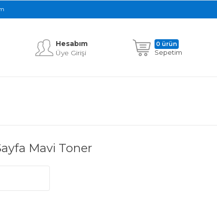
im
Hesabım
0 ürün
Üye Girişi
Sepetim
yfa Mavi Toner