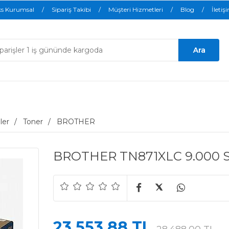
ks Kurumsal
Sipariş Takibi
Müşteri Hizmetleri
Blog
İletiş
ler
Toner
BROTHER
BROTHER TN871XLC 9.000 Sa
23.553,88 TL