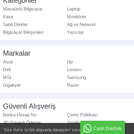
Kategoriler
Masaüstü Bilgisayar
Laptop
Kasa
Monitörler
Sabit Diskler
Ağ ve Network
Bilgisayar Bileşenleri
Yazıcılar
Markalar
Asus
Hp
Dell
Lenovo
MSI
Samsung
Gigabyte
Razer
Güvenli Alışveriş
Banka Hesap No
Çerez Politikası
3D Güvenli Ödeme
Gizlilik Politikası
Canlı Destek
Size daha iyi bir alışveriş deneyimi sunabilmek için, çerezler
Hakkımızda
İade ve Değişim