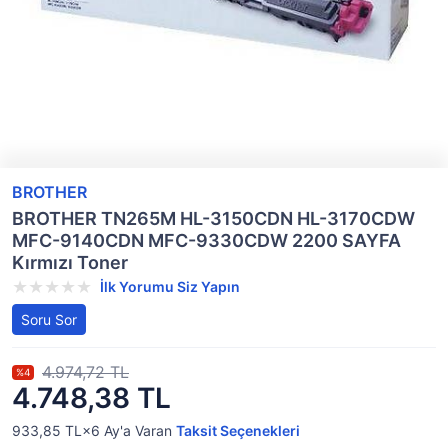
BROTHER
BROTHER TN265M HL-3150CDN HL-3170CDW
MFC-9140CDN MFC-9330CDW 2200 SAYFA
Kırmızı Toner
İlk Yorumu Siz Yapın
Soru Sor
4.974,72 TL
%4
4.748,38 TL
933,85 TL×6
Ay'a Varan
Taksit Seçenekleri