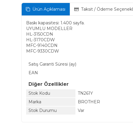
Ürün Açıklaması
Taksit / Ödeme Seçenekl
Baskı kapasitesi: 1.400 sayfa.
UYUMLU MODELLER
HL-3150CDN
HL-3170CDW
MFC-9140CDN
MFC-9330CDW
Satış Garanti Süresi (ay)
EAN
Diğer Özellikler
Stok Kodu
TN261Y
Marka
BROTHER
Stok Durumu
Var