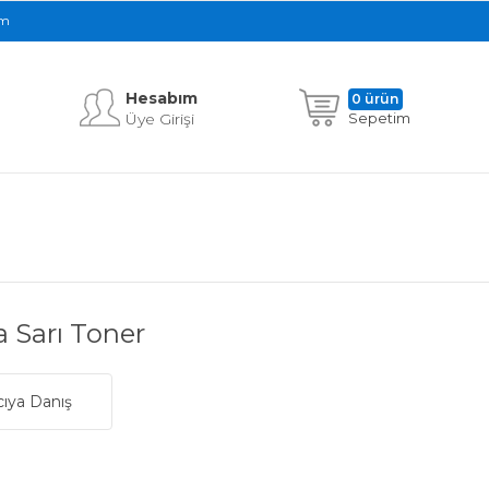
im
Hesabım
0 ürün
Üye Girişi
Sepetim
 Sarı Toner
cıya Danış