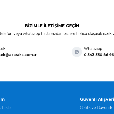
BİZİMLE İLETİŞİME GEÇİN
elefon veya whatsapp hattımızdan bizlere hızlıca ulaşarak istek ve ön
tek
Whatsapp
tek@azaraks.com.tr
0 543 350 86 96
ım
Güvenli Alışver
ş Takibi
Gizlilik ve Güvenlik