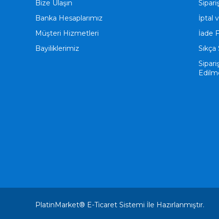
Bize Ulaşın
Sipari
Banka Hesaplarımız
İptal 
Müşteri Hizmetleri
İade 
Bayiliklerimiz
Sıkça 
Sipari
Edilm
PlatinMarket®
E-Ticaret
Sistemi İle Hazırlanmıştır.