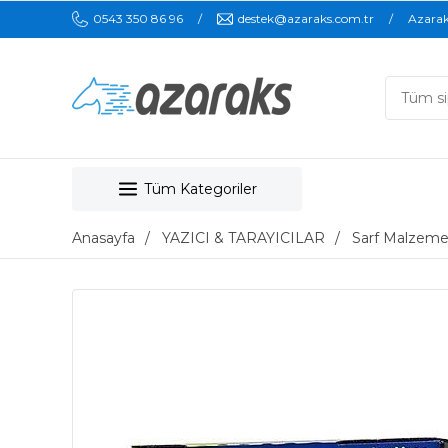
0543 350 86 96
destek@azaraks.com.tr
Azara
Tüm Kategoriler
Anasayfa
YAZICI & TARAYICILAR
Sarf Malzeme