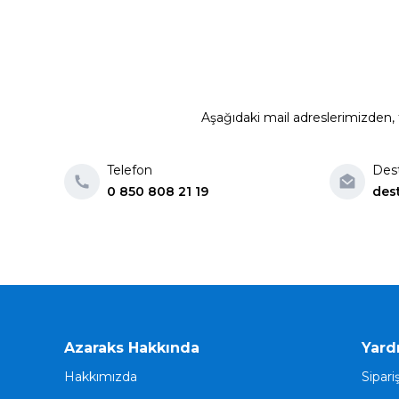
Aşağıdaki mail adreslerimizden, t
Telefon
Des
0 850 808 21 19
des
Azaraks Hakkında
Yard
Hakkımızda
Sipari