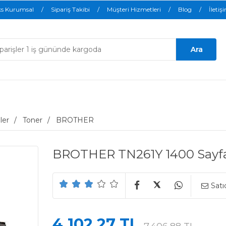
ks Kurumsal
Sipariş Takibi
Müşteri Hizmetleri
Blog
İletiş
ler
Toner
BROTHER
BROTHER TN261Y 1400 Sayfa
Satı
4.102,27 TL