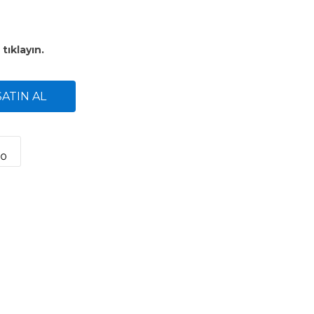
n
tıklayın.