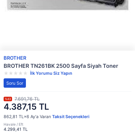
BROTHER
BROTHER TN261BK 2500 Sayfa Siyah Toner
İlk Yorumu Siz Yapın
Soru Sor
7.691,76 TL
%43
4.387,15 TL
862,81 TL×6
Ay'a Varan
Taksit Seçenekleri
Havale / Eft
4.299,41 TL