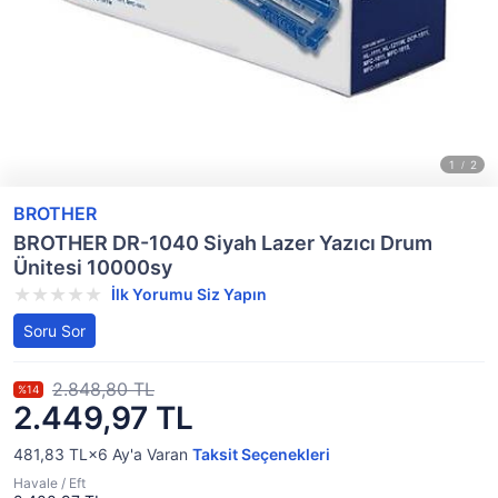
BROTHER
BROTHER DR-1040 Siyah Lazer Yazıcı Drum
Ünitesi 10000sy
İlk Yorumu Siz Yapın
Soru Sor
2.848,80 TL
%14
2.449,97 TL
481,83 TL×6
Ay'a Varan
Taksit Seçenekleri
Havale / Eft