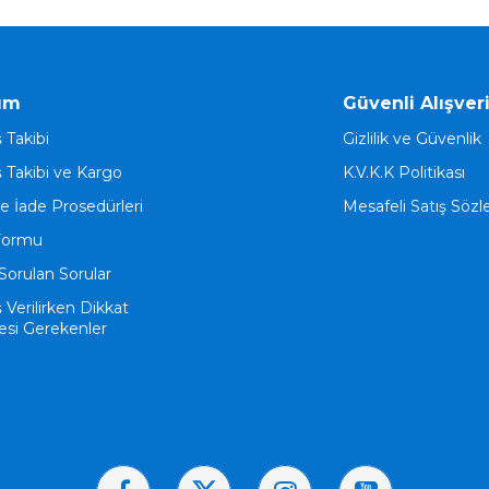
ım
Güvenli Alışver
ş Takibi
Gizlilik ve Güvenlik
ş Takibi ve Kargo
K.V.K.K Politikası
ve İade Prosedürleri
Mesafeli Satış Söz
Formu
Sorulan Sorular
ş Verilirken Dikkat
esi Gerekenler