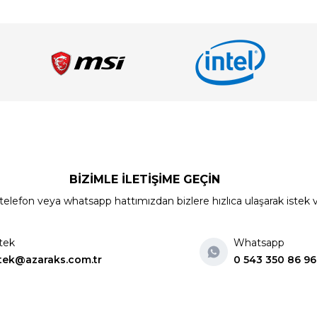
BİZİMLE İLETİŞİME GEÇİN
elefon veya whatsapp hattımızdan bizlere hızlıca ulaşarak istek ve ön
tek
Whatsapp
tek@azaraks.com.tr
0 543 350 86 96