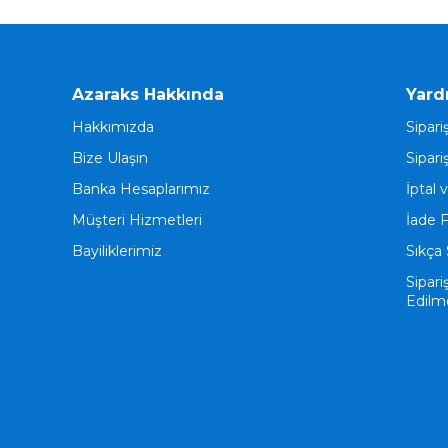
Azaraks Hakkında
Yard
Hakkımızda
Sipari
Bize Ulaşın
Sipari
Banka Hesaplarımız
İptal 
Müşteri Hizmetleri
İade 
Bayiliklerimiz
Sıkça 
Sipari
Edilm