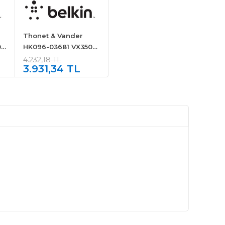
Thonet & Vander
0
HK096-03681 VX350
i
Yayıncı Mikrofon Seti
4.232,18 TL
3.931,34 TL
Siyah-Sarı