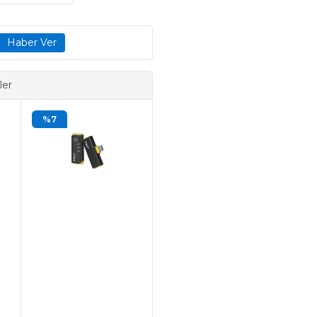
ler
%7