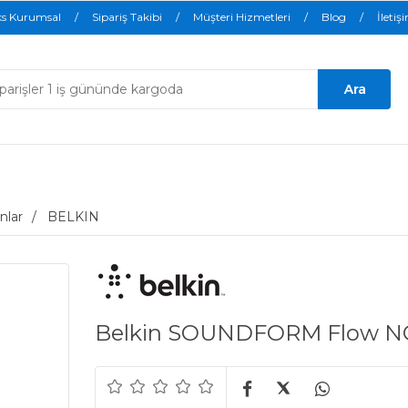
ks Kurumsal
Sipariş Takibi
Müşteri Hizmetleri
Blog
İletiş
nlar
BELKIN
Belkin SOUNDFORM Flow NC 