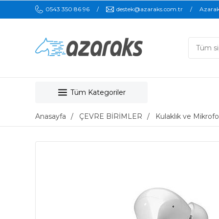
0543 350 86 96
destek@azaraks.com.tr
Azara
Tüm Kategoriler
Anasayfa
ÇEVRE BİRİMLER
Kulaklık ve Mikrofo