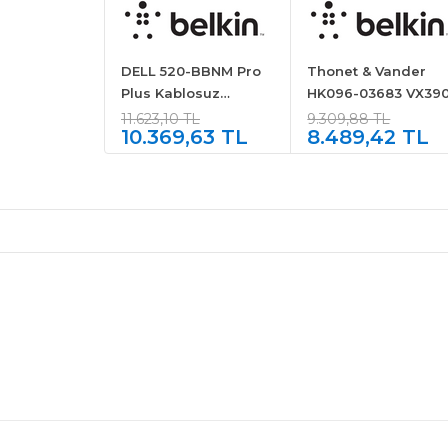
DELL 520-BBNM Pro
Thonet & Vander
Plus Kablosuz
HK096-03683 VX39
Mikrofonlu Kulaklık -
Yayıncı Mikrofon Set
11.623,10 TL
9.309,88 TL
10.369,63 TL
8.489,42 TL
EB525
Siyah Sarı