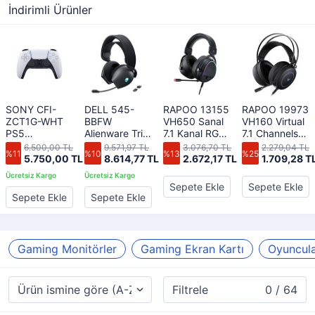
İndirimli Ürünler
SONY CFI-
DELL 545-
RAPOO 13155
RAPOO 19973
ZCT1G-WHT
BBFW
VH650 Sanal
VH160 Virtual
PS5
Alienware Tri
7.1 Kanal RGB
7.1 Channels
DualSense
Mode
Oyuncu
Gaming
6.500,00 TL
9.571,97 TL
3.076,70 TL
2.279,04 TL
%11
%10
%13
%25
Beyaz Oyun
Kablosuz
Kulaklığı
Kulaklık
5.750,00 TL
8.614,77 TL
2.672,17 TL
1.709,28 T
kolu
Gaming
Kulaklık
Sepete Ekle
Sepete Ekle
AW725H
Sepete Ekle
Sepete Ekle
Gaming Monitörler
Gaming Ekran Kartı
Oyuncula
Filtrele
0 / 64