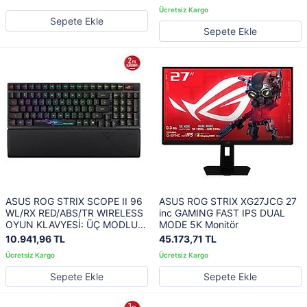
GENİŞ BANT MİKROFON 153-
RGB BEYAZ
SAAT PİL ÖMRÜ DUALFLOW
Sepete Ekle
SES BT 2.4GHZ 3.5MM PC
Sepete Ekle
SWITCH PS4 PS5 XBOX
ASUS ROG STRIX SCOPE II 96
ASUS ROG STRIX XG27JCG 27
WL/RX RED/ABS/TR WIRELESS
inc GAMING FAST IPS DUAL
OYUN KLAVYESİ: ÜÇ MODLU
MODE 5K Monitör
BAĞLANTI, ROG RX OPTİK
10.941,96 TL
45.173,71 TL
ANAHTARLAR, PBT TUŞ
KAPAKLARI, SİLİKON YALITIM,
EK ROG TUŞLARI, BİLEK
Sepete Ekle
Sepete Ekle
DESTEĞİ