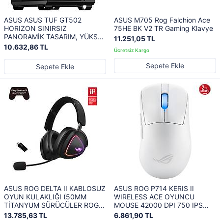
ASUS ASUS TUF GT502
ASUS M705 Rog Falchion Ace
HORIZON SINIRSIZ
75HE BK V2 TR Gaming Klavye
PANORAMİK TASARIM, YÜKSEK
11.251,05 TL
HIZDA USB TİP-C, ALETSİZ
10.632,86 TL
SÖK TAK YAN PANELLER VE
ÖNCEDEN MONTE EDİLMİŞ 4
Sepete Ekle
Sepete Ekle
ADET ARGB FAN
ASUS ROG DELTA II KABLOSUZ
ASUS ROG P714 KERIS II
OYUN KULAKLIĞI (50MM
WIRELESS ACE OYUNCU
TİTANYUM SÜRÜCÜLER ROG
MOUSE 42000 DPI 750 IPS
SPEEDNOVA 10MM SÜPER
OPTİK SENSÖR AURA SYNC
13.785,63 TL
6.861,90 TL