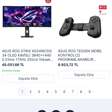
ASUS ROG STRIX XG34WCDG
ASUS ROG TESSEN MOBİL
34 OLED KAVİSLİ 3840x1440
KONTROLCÜ
0.03ms 175Hz 250cd Yükseklik
PROGRAMLANABİLİR
Ayarlı Yakınlık Sensörlü Gaming
ALÜMİNTUM ARKA PEDALLAR
45.051,66 TL
6.923,72 TL
Monitör
ROG BUTONU MEKANİK
SWITCHLER KONSOL SINIFI
Sepete Ekle
JOYSTICKLER 18W ŞARJ RGB
Sepete Ekle
MOBİL OYUN KONTROLCÜSÜ
1
2
3
4
5
6
7
8
9