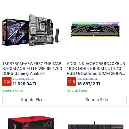
189B760M-AEWF6EGEN5 MAB
ADDLINK AG16GB56C40X5UB
B760M AOR ELITE WIFI6E 1700
16GB DDR5 5600MT/s CL40
DDR5 Gaming Anakart
RGB Unbuffered DIMM 288Pin
With Heatsink Black
13.058,90 TL
19.974,08 TL
%10
%15
11.629,94 TL
16.887,12 TL
Sepete Ekle
Sepete Ekle