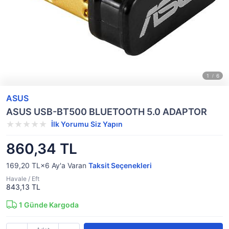
ASUS
ASUS USB-BT500 BLUETOOTH 5.0 ADAPTOR
İlk Yorumu Siz Yapın
860,34 TL
169,20 TL×6
Ay'a Varan
Taksit Seçenekleri
Havale / Eft
843,13 TL
1
Günde Kargoda